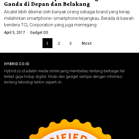
Ganda di Depan dan Belakang
Alcatel lebih dikenal oleh banyak orang sebagai brand yang kerap
melahirkan smartphone–smartphone terjangkau. Berada di bawah
bendera TCL Corporation yang juga memegang
April 5, 2017
Gadget DS
1
2
3
Next
HYBRID.CO.ID
Hybrid.co.id adalah media online yang membahas tentang berbagai hal
terkait gaya hidup digital. Mulai dari gadget sampai dengan informasi
tentang teknologi terkini seperti AI.