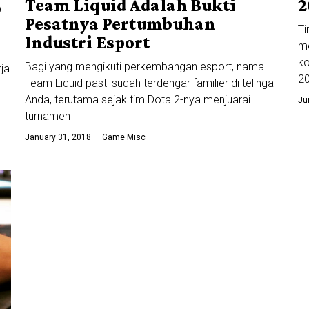
Team Liquid Adalah Bukti
2
O
Pesatnya Pertumbuhan
Ti
Industri Esport
m
ko
Bagi yang mengikuti perkembangan esport, nama
ja
20
Team Liquid pasti sudah terdengar familier di telinga
Anda, terutama sejak tim Dota 2-nya menjuarai
Ju
turnamen
January 31, 2018
Game
·
Misc