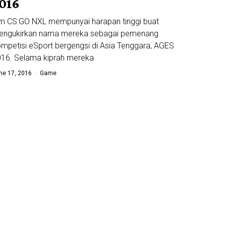
016
m CS:GO NXL mempunyai harapan tinggi buat
engukirkan nama mereka sebagai pemenang
mpetisi eSport bergengsi di Asia Tenggara, AGES
16. Selama kiprah mereka
ne 17, 2016
Game