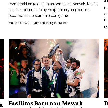
memecahkan rekor jumlah pemain terbanyak. Kali ini,
Du
jumlah concurrent players (pemain yang bermain
de
pada waktu bersamaan) dari game
mu
March 16, 2020
Game News
·
Hybrid
·
News*
Fe
Fasilitas Baru nan Mewah
D
a