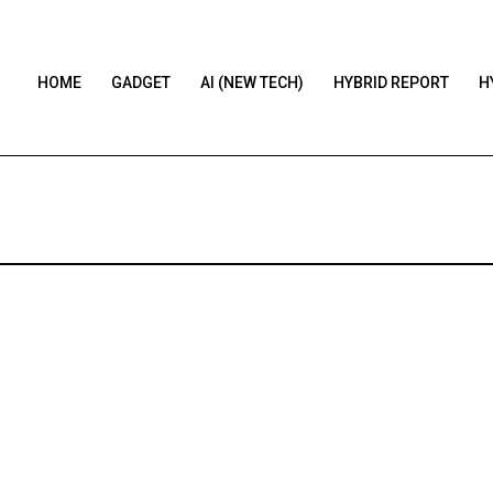
HOME
GADGET
AI (NEW TECH)
HYBRID REPORT
H