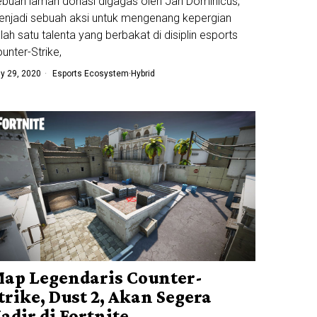
buah laman donasi digagas oleh Jan Dominicus,
njadi sebuah aksi untuk mengenang kepergian
lah satu talenta yang berbakat di disiplin esports
unter-Strike,
ly 29, 2020
Esports Ecosystem
·
Hybrid
ap Legendaris Counter-
trike, Dust 2, Akan Segera
adir di Fortnite