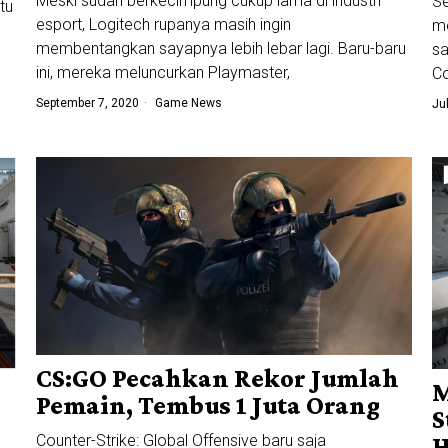
Meski sudah berkecimpung cukup lama di industri
Se
tu
esport, Logitech rupanya masih ingin
me
membentangkan sayapnya lebih lebar lagi. Baru-baru
sa
ini, mereka meluncurkan Playmaster,
Co
September 7, 2020
Game News
Ju
CS:GO Pecahkan Rekor Jumlah
M
Pemain, Tembus 1 Juta Orang
S
Counter-Strike: Global Offensive baru saja
H