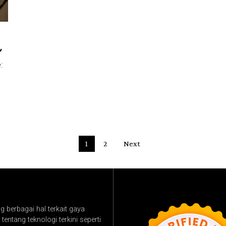
L
:
1
2
Next
 berbagai hal terkait gaya
tentang teknologi terkini seperti