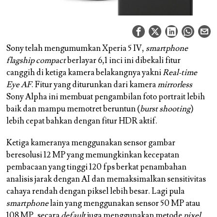
Sony telah mengumumkan Xperia 5 IV,
smartphone
flagship compact
berlayar 6,1 inci ini dibekali fitur
canggih di ketiga kamera belakangnya yakni
Real-time
Eye AF
. Fitur yang diturunkan dari kamera
mirrorless
Sony Alpha ini membuat pengambilan foto portrait lebih
baik dan mampu memotret beruntun (
burst shooting
)
lebih cepat bahkan dengan fitur HDR aktif.
Ketiga kameranya menggunakan sensor gambar
beresolusi 12 MP yang memungkinkan kecepatan
pembacaan yang tinggi 120 fps berkat penambahan
analisis jarak dengan AI dan memaksimalkan sensitivitas
cahaya rendah dengan piksel lebih besar. Lagi pula
smartphone
lain yang menggunakan sensor 50 MP atau
108 MP, secara
default
juga menggunakan metode
pixel