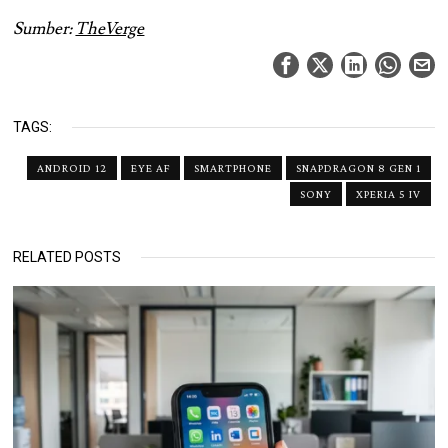
Sumber:
TheVerge
TAGS:
ANDROID 12
EYE AF
SMARTPHONE
SNAPDRAGON 8 GEN 1
SONY
XPERIA 5 IV
RELATED POSTS