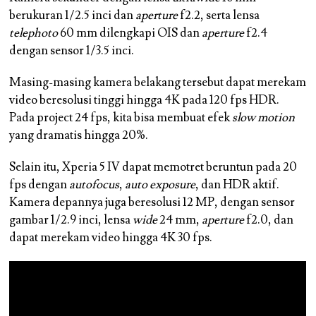
berukuran 1/2.5 inci dan
aperture
f2.2, serta lensa
telephoto
60 mm dilengkapi OIS dan
aperture
f2.4
dengan sensor 1/3.5 inci.
Masing-masing kamera belakang tersebut dapat merekam
video beresolusi tinggi hingga 4K pada 120 fps HDR.
Pada project 24 fps, kita bisa membuat efek
slow motion
yang dramatis hingga 20%.
Selain itu, Xperia 5 IV dapat memotret beruntun pada 20
fps dengan
autofocus
,
auto exposure
, dan HDR aktif.
Kamera depannya juga beresolusi 12 MP, dengan sensor
gambar 1/2.9 inci, lensa
wide
24 mm,
aperture
f2.0, dan
dapat merekam video hingga 4K 30 fps.