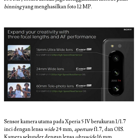
binning
yang menghasilkan foto 12 MP.
Sensor kamera utama pada Xperia 5 IV berukuran 1/1.7
inci dengan lensa
wide
24 mm,
aperture
f1.7, dan OIS.
Kamera sekunder dengan lensa
ultrawide
16 mm