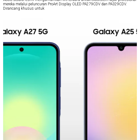
mereka melalui peluncuran ProArt Display OLED PA279CDV dan PA329CDV.
Dirancang khusus untuk