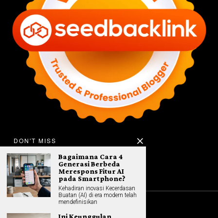
DON'T MISS
Bagaimana Cara 4
Generasi Berbeda
Merespons Fitur AI
pada Smartphone?
Kehadiran inovasi Kecerdasan
Buatan (AI) di era modern telah
mendefinisikan
©
2026
All rights reserved. Hybrid.co.id
Ini Keunggulan