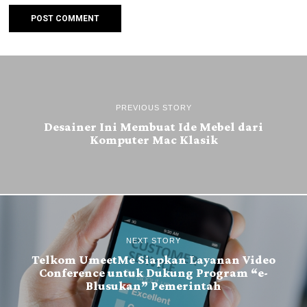
PREVIOUS STORY
Desainer Ini Membuat Ide Mebel dari
Komputer Mac Klasik
NEXT STORY
Telkom UmeetMe Siapkan Layanan Video
Conference untuk Dukung Program “e-
Blusukan” Pemerintah