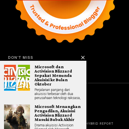
DON'T MISS
Microsoft dan
Activision Blizzard
Sepakat Menunda
Akuisisi ke Bulan
Oktober
Perjalanan panjang dari
akuisisi terbesar oleh dua
©
2026
All rights reserved. Hybrid.co.id
perusahaan teknologi raksasa,
Microsoft Menangkan
Pengadilan, Akuisisi
Activision Blizzard
Masuki Babak Akhir
GADGET
HOME
REVIEW
GAME NEWS
AI (NEW TECH)
HYBRID REPORT
Drama akuisisi Activision
HYBRID LIFESTYLE
ABOUT