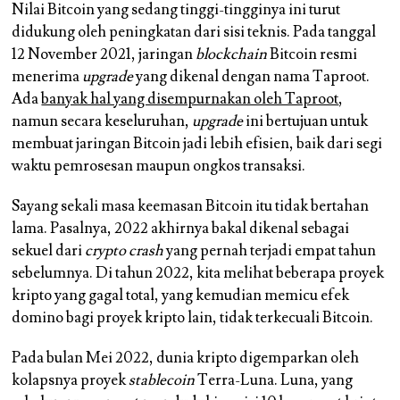
Nilai Bitcoin yang sedang tinggi-tingginya ini turut
didukung oleh peningkatan dari sisi teknis. Pada tanggal
12 November 2021, jaringan
blockchain
Bitcoin resmi
menerima
upgrade
yang dikenal dengan nama Taproot.
Ada
banyak hal yang disempurnakan oleh Taproot
,
namun secara keseluruhan,
upgrade
ini bertujuan untuk
membuat jaringan Bitcoin jadi lebih efisien, baik dari segi
waktu pemrosesan maupun ongkos transaksi.
Sayang sekali masa keemasan Bitcoin itu tidak bertahan
lama. Pasalnya, 2022 akhirnya bakal dikenal sebagai
sekuel dari
crypto crash
yang pernah terjadi empat tahun
sebelumnya. Di tahun 2022, kita melihat beberapa proyek
kripto yang gagal total, yang kemudian memicu efek
domino bagi proyek kripto lain, tidak terkecuali Bitcoin.
Pada bulan Mei 2022, dunia kripto digemparkan oleh
kolapsnya proyek
stablecoin
Terra-Luna. Luna, yang