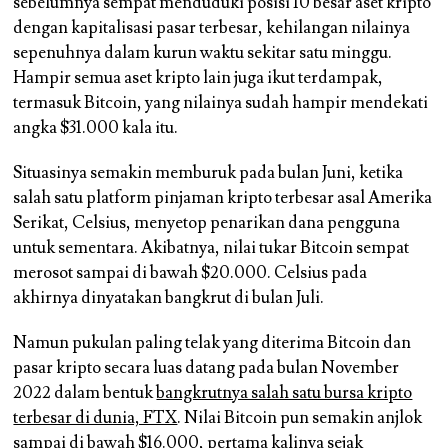
sebelumnya sempat menduduki posisi 10 besar aset kripto
dengan kapitalisasi pasar terbesar, kehilangan nilainya
sepenuhnya dalam kurun waktu sekitar satu minggu.
Hampir semua aset kripto lain juga ikut terdampak,
termasuk Bitcoin, yang nilainya sudah hampir mendekati
angka $31.000 kala itu.
Situasinya semakin memburuk pada bulan Juni, ketika
salah satu platform pinjaman kripto terbesar asal Amerika
Serikat, Celsius, menyetop penarikan dana pengguna
untuk sementara. Akibatnya, nilai tukar Bitcoin sempat
merosot sampai di bawah $20.000. Celsius pada
akhirnya dinyatakan bangkrut di bulan Juli.
Namun pukulan paling telak yang diterima Bitcoin dan
pasar kripto secara luas datang pada bulan November
2022 dalam bentuk
bangkrutnya salah satu bursa kripto
terbesar di dunia, FTX
. Nilai Bitcoin pun semakin anjlok
sampai di bawah $16.000, pertama kalinya sejak