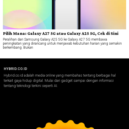
Pilih Mana: Galaxy A27 5G atau Galaxy A25 5G, Cek di Sini
Peralihan dari Samsung Galaxy A25 5G ke Galaxy A27 5G membawa
peningkatan yang dirancang untuk menjawab kebutuhan harian yang semakin
berkembang. Bukan
HYBRID.CO.ID
Hybrid.co.id adalah media online yang membahas tentang berbagai hal
terkait gaya hidup digital. Mulai dari gadget sampai dengan informasi
tentang teknologi terkini seperti AI.