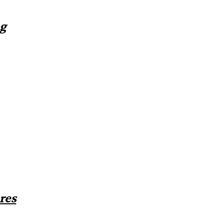
ng
res