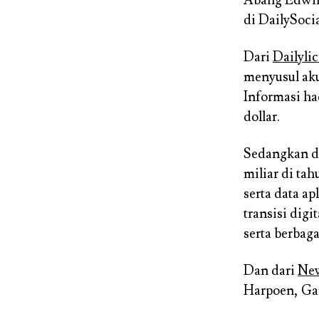
di DailySocia
Dari
Dailyli
menyusul aku
Informasi ha
dollar.
Sedangkan da
miliar di ta
serta data ap
transisi digi
serta berbaga
Dan dari
Ne
Harpoen, Ga