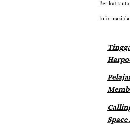
Berikut taut
Informasi da
Tingga
Harpo
Pelaja
Membu
Callin
Space 