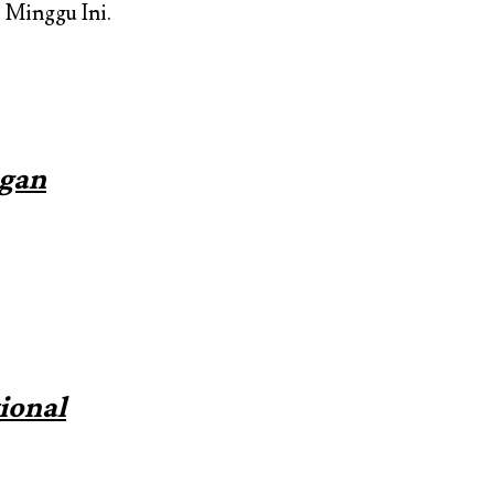
s Minggu Ini.
ngan
ional