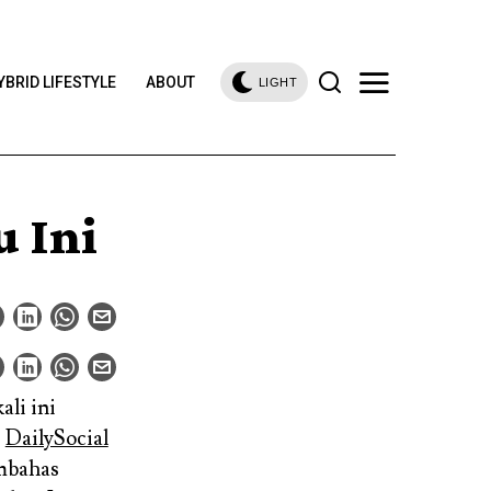
YBRID LIFESTYLE
ABOUT
LIGHT
u Ini
ali ini
i
DailySocial
embahas