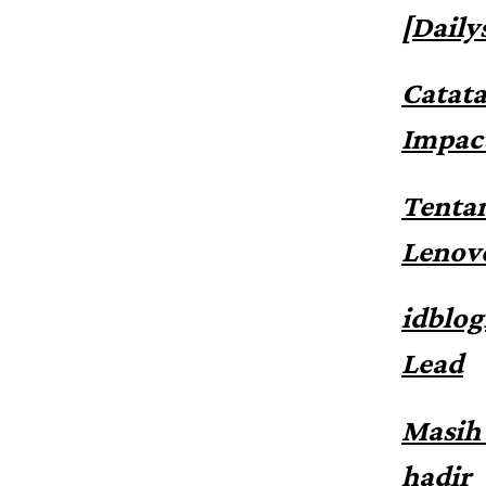
[Daily
Catata
Impac
Tenta
Lenov
idblo
Lead
Masih 
hadir