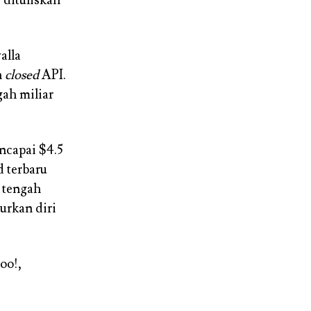
alla
n
closed
API.
gah miliar
ncapai $4.5
 terbaru
i tengah
rkan diri
oo!,