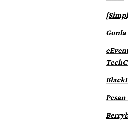
[Simpl
Gonla
eEvent
TechC
BlackB
Pesan 
Berryb