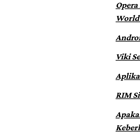
Opera 
World 
Androi
Viki S
Aplika
RIM Si
Apaka
Keberh