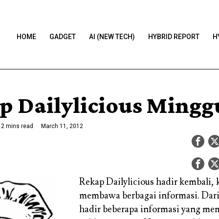
HOME
GADGET
AI (NEW TECH)
HYBRID REPORT
H
p Dailylicious Mingg
2 mins read
March 11, 2012
Rekap Dailylicious hadir kembali, k
membawa berbagai informasi. Dar
hadir beberapa informasi yang m