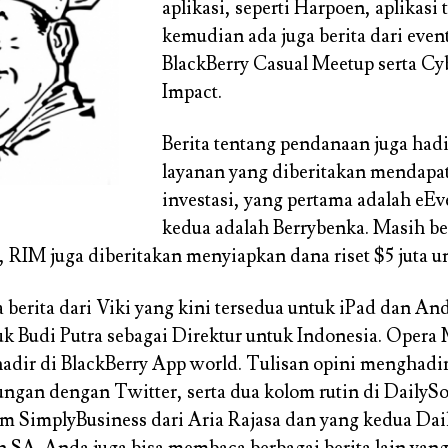
aplikasi, seperti Harpoen, aplikasi 
kemudian ada juga berita dari event
BlackBerry Casual Meetup serta C
Impact.
Berita tentang pendanaan juga hadi
layanan yang diberitakan mendapa
investasi, yang pertama adalah eEv
kedua adalah Berrybenka. Masih b
 RIM juga diberitakan menyiapkan dana riset $5 juta u
a berita dari Viki yang kini tersedua untuk iPad dan An
k Budi Putra sebagai Direktur untuk Indonesia. Opera 
hadir di BlackBerry App world. Tulisan opini menghadir
ngan dengan Twitter, serta dua kolom rutin di DailySo
m SimplyBusiness dari Aria Rajasa dan yang kedua Dai
SA. Anda juga bisa membaca berbagai berita lain yang