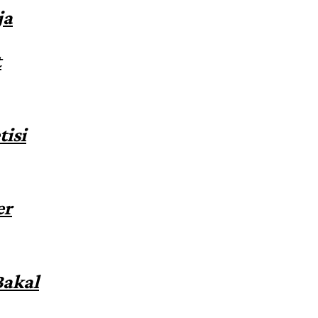
ja
t
isi
er
Bakal