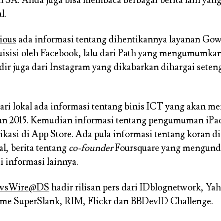
l.
cious
ada informasi tentang dihentikannya layanan Gow
isisi oleh Facebook, lalu dari Path yang mengumumka
dir juga dari Instagram yang dikabarkan dihargai seten
ri lokal ada informasi tentang binis ICT yang akan me
hun 2015. Kemudian informasi tentang pengumuman iPad
likasi di App Store. Ada pula informasi tentang koran d
tal, berita tentang
co-founder
Foursquare yang mengundu
i informasi lainnya.
wsWire@DS
hadir rilisan pers dari IDblognetwork, Yah
me SuperSlank, RIM, Flickr dan BBDevID Challenge.