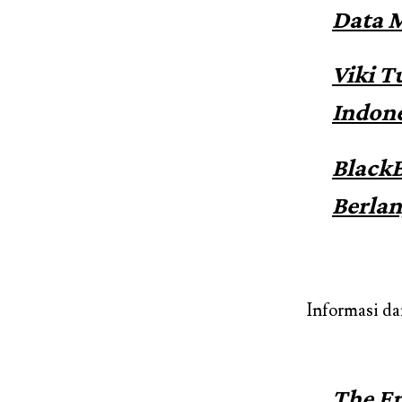
Data M
Viki T
Indone
BlackB
Berlan
Informasi dar
The En