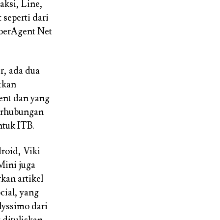
taksi, Line,
 seperti dari
yberAgent Net
r, ada dua
tkan
ent dan yang
erhubungan
ntuk ITB.
droid, Viki
Mini juga
kan artikel
cial, yang
lyssimo dari
 dituliskan