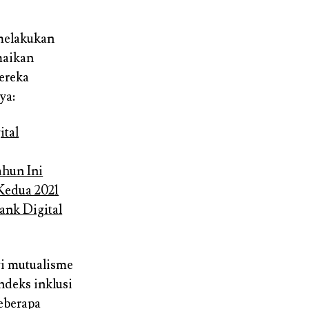
 melakukan
maikan
mereka
ya:
ital
hun Ini
Kedua 2021
ank Digital
gi mutualisme
ndeks inklusi
eberapa