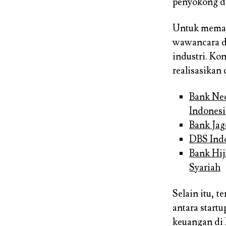
penyokong d
Untuk memaha
wawancara d
industri. Ko
realisasikan 
Bank Neo
Indonesi
Bank Ja
DBS Indo
Bank Hij
Syariah
Selain itu, 
antara start
keuangan di