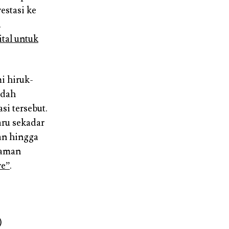
vestasi ke
.
tal untuk
i hiruk-
udah
si tersebut.
aru sekadar
an hingga
laman
ve”
.
)