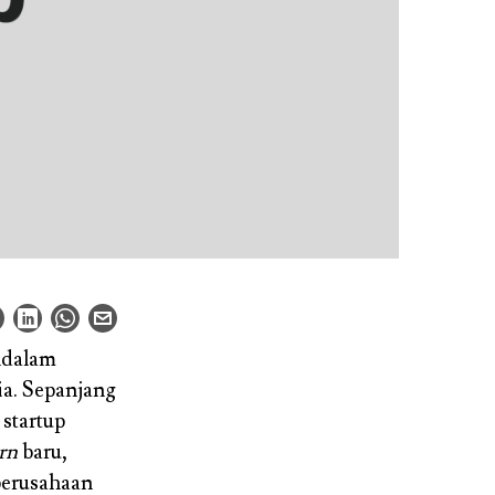
ndalam
ia. Sepanjang
startup
rn
baru,
 perusahaan