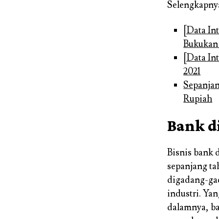
Selengkapnya 
[Data In
Bukukan 
[Data In
2021
Sepanjan
Rupiah
Bank di
Bisnis bank 
sepanjang ta
digadang-ga
industri. Yan
dalamnya, b