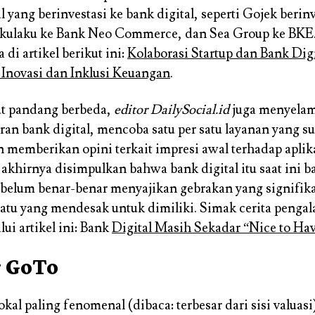
al yang berinvestasi ke bank digital, seperti Gojek berin
Akulaku ke Bank Neo Commerce, dan Sea Group ke BKE
di artikel berikut ini:
Kolaborasi Startup dan Bank Digi
Inovasi dan Inklusi Keuangan
.
t pandang berbeda,
editor
DailySocial.id
juga menyelam
ran bank digital, mencoba satu per satu layanan yang s
 memberikan opini terkait impresi awal terhadap aplika
akhirnya disimpulkan bahwa bank digital itu saat ini b
 belum benar-benar menyajikan gebrakan yang signifik
atu yang mendesak untuk dimiliki. Simak cerita penga
lui artikel ini: Bank
Digital Masih Sekadar “Nice to Ha
 GoTo
okal paling fenomenal (dibaca: terbesar dari sisi valuasi