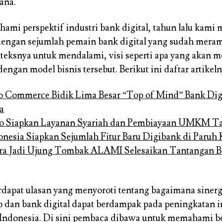
ana.
mi perspektif industri bank digital, tahun lalu kami
engan sejumlah pemain bank digital yang sudah mera
nteksnya untuk mendalami, visi seperti apa yang akan 
dengan model bisnis tersebut. Berikut ini daftar artikeln
 Commerce Bidik Lima Besar “Top of Mind” Bank Dig
a
go Siapkan Layanan Syariah dan Pembiayaan UMKM Ta
nesia Siapkan Sejumlah Fitur Baru Digibank di Paruh 
ra Jadi Ujung Tombak ALAMI Selesaikan Tantangan B
terdapat ulasan yang menyoroti tentang bagaimana siner
up dan bank digital dapat berdampak pada peningkatan i
 Indonesia. Di sini pembaca dibawa untuk memahami b