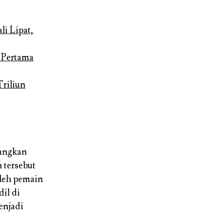
li Lipat,
h Pertama
Triliun
cangkan
 tersebut
leh pemain
dil di
enjadi