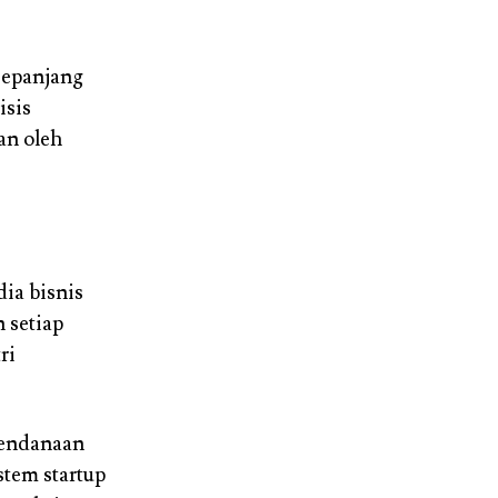
epanjang
isis
an oleh
ia bisnis
 setiap
ri
pendanaan
stem startup