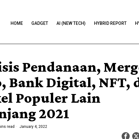
HOME
GADGET
AI (NEW TECH)
HYBRID REPORT
H
isis Pendanaan, Merg
, Bank Digital, NFT, 
kel Populer Lain
njang 2021
ins read
January 4, 2022