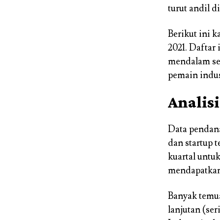
turut andil d
Berikut ini 
2021. Daftar 
mendalam sep
pemain indus
Analis
Data pendana
dan startup 
kuartal untu
mendapatkan 
Banyak temu
lanjutan (se