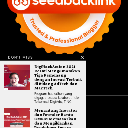
DON'T MISS
DigiHackAction 2021
Resmi Mengumumkan
Tiga Pemenang
dengan Inovasi Terbaik
di Bidang AdTech dan
MarTech
Program hackathon yang
digagas secara kolaboratif oleh
Telkomsel DigiAds, TINC
©
2026
All rights reserved. Hybrid.co.id
Menantang Inovator
dan Founder Bantu
UMKM Memasarkan
dan Mengiklankan
Produknya Secara