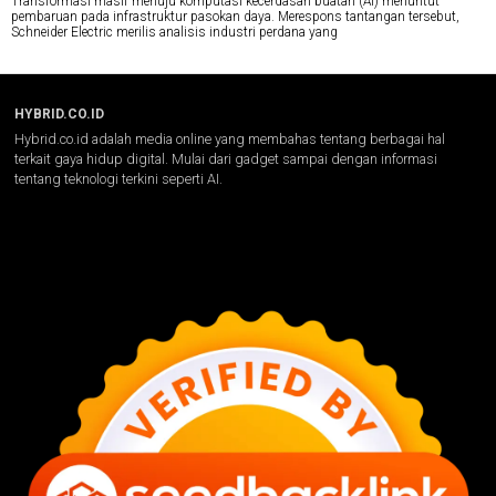
Transformasi masif menuju komputasi kecerdasan buatan (AI) menuntut
pembaruan pada infrastruktur pasokan daya. Merespons tantangan tersebut,
Schneider Electric merilis analisis industri perdana yang
HYBRID.CO.ID
Hybrid.co.id adalah media online yang membahas tentang berbagai hal
terkait gaya hidup digital. Mulai dari gadget sampai dengan informasi
tentang teknologi terkini seperti AI.