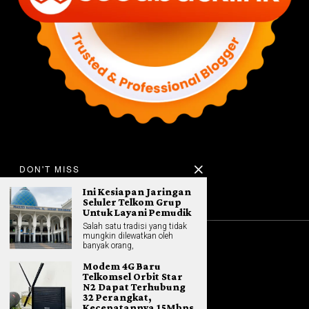
DON'T MISS
Ini Kesiapan Jaringan
Seluler Telkom Grup
Untuk Layani Pemudik
Salah satu tradisi yang tidak
mungkin dilewatkan oleh
banyak orang,
©
2026
All rights reserved. Hybrid.co.id
Modem 4G Baru
Telkomsel Orbit Star
N2 Dapat Terhubung
32 Perangkat,
Kecepatannya 15Mbps
GADGET