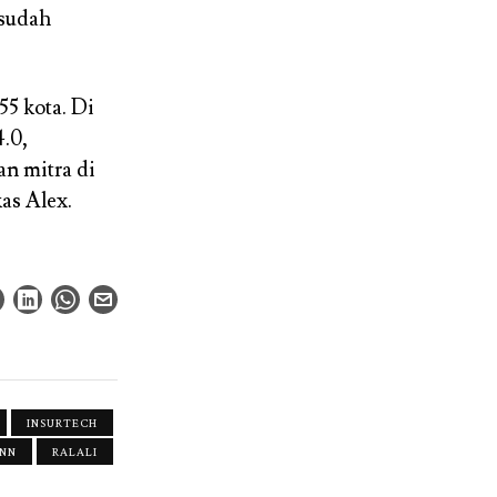
 sudah
55 kota. Di
4.0,
an mitra di
as Alex.
INSURTECH
ONN
RALALI