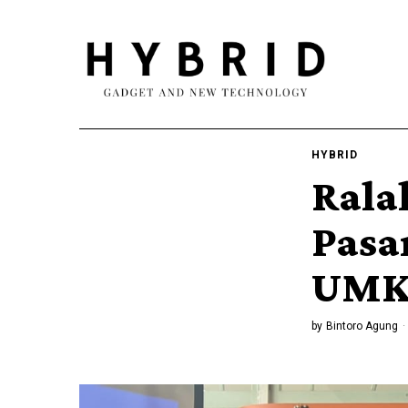
HYBRID
Rala
Pasa
UM
by
Bintoro Agung