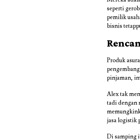
seperti gero
pemilik usah
bisnis tetap
Rencan
Produk asur
pengembanga
pinjaman, inv
Alex tak men
tadi dengan 
memungkinka
jasa logisti
Di samping 