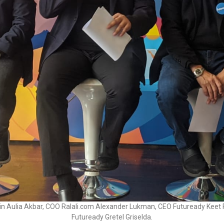
 Alvin Aulia Akbar, COO Ralali.com Alexander Lukman, CEO Futuready Ke
Futuready Gretel Griselda.