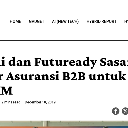
HOME
GADGET
AI (NEW TECH)
HYBRID REPORT
H
li dan Futuready Sasa
r Asuransi B2B untuk
KM
2 mins read
December 10, 2019