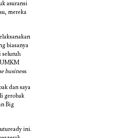
uk asuransi
kau, mereka
melaksanakan
ang biasanya
 seluruh
lik UMKM
e business
.
bak dan saya
li gerobak
an Big
utuready ini.
bergerak