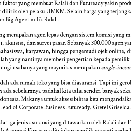
 faktor yang membuat Ralali dan Futuready yakin prod
 dilirik oleh pelaku UMKM. Selain harga yang terjang
 Big Agent milik Ralali.
ng merupakan agen lepas dengan sistem komisi yang 
i, akuisisi, dan survei pasar. Sebanyak 300.000 agen y
 mahasiswa, karyawan, hingga pengemudi ojek online, di
nilah yang nantinya memberi pengertian kepada pemi
dungi usahanya yang mayoritas merupakan
single-incom
ah ada rumah toko yang bisa diasuransi. Tapi ini gero
um ada sebelumnya padahal kita tahu sendiri banyak seka
nesia. Makanya untuk aksesibilitas kita mengandalk
Head of Corporate Business Futuready, Gretel Griselda.
a tiga jenis asuransi yang ditawarkan oleh Ralali dan F
h Asuransi Fire yang ditujukan pemilik properti usaha 