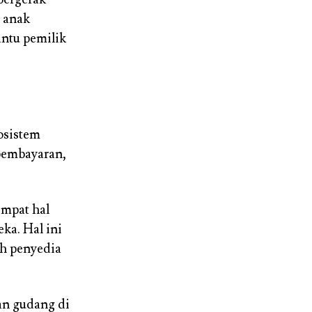
 anak
ntu pemilik
osistem
pembayaran,
empat hal
ka. Hal ini
h penyedia
an gudang di