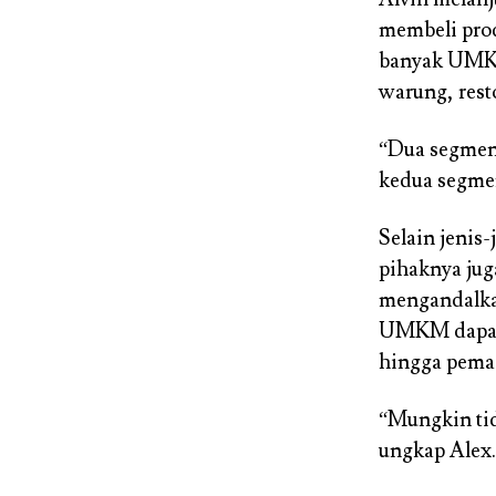
membeli prod
banyak UMKM
warung, resto
“Dua segmen i
kedua segmen
Selain jenis
pihaknya ju
mengandalkan
UMKM dapat t
hingga pemad
“Mungkin tid
ungkap Alex.