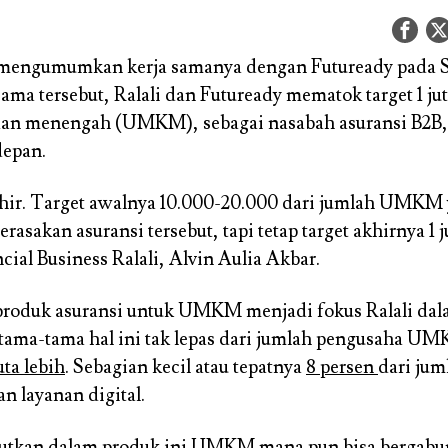
 mengumumkan kerja samanya dengan Futuready pada Se
sama tersebut, Ralali dan Futuready mematok target 1 ju
 dan menengah (UMKM), sebagai nasabah asuransi B2B,
depan.
akhir. Target awalnya 10.000-20.000 dari jumlah UMKM
rasakan asuransi tersebut, tapi tetap target akhirnya 1 ju
cial Business Ralali, Alvin Aulia Akbar.
roduk asuransi untuk UMKM menjadi fokus Ralali dal
rtama-tama hal ini tak lepas dari jumlah pengusaha U
uta lebih
. Sebagian kecil atau tepatnya
8 persen
dari jum
 layanan digital.
jutkan dalam produk ini UMKM mana pun bisa bergab