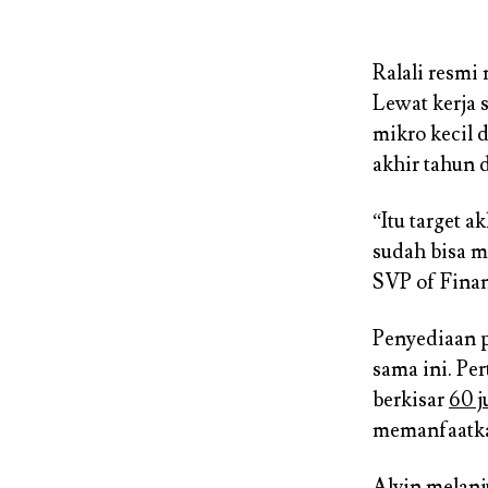
Ralali resmi
Lewat kerja 
mikro kecil
akhir tahun 
“Itu target 
sudah bisa me
SVP of Finan
Penyediaan p
sama ini. Pe
berkisar
60 j
memanfaatkan
Alvin melan