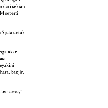
n dari sekian
M seperti
 5 juta untuk
engatakan
asi
eyakini
hara, banjir,
 ter-
cover
,”