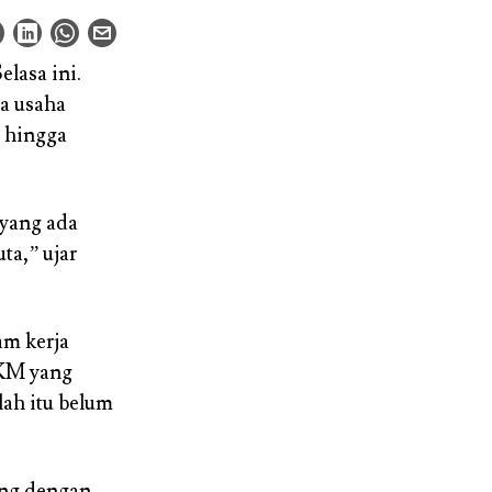
lasa ini.
ta usaha
 hingga
 yang ada
ta,” ujar
am kerja
MKM yang
lah itu belum
ung dengan