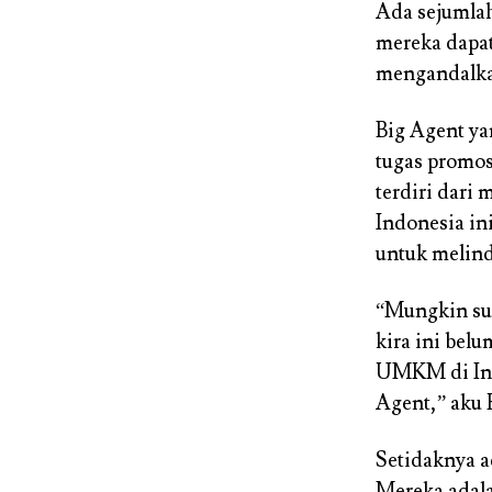
Ada sejumlah
mereka dapat
mengandalkan
Big Agent ya
tugas promos
terdiri dari
Indonesia i
untuk melin
“Mungkin sud
kira ini bel
UMKM di Indo
Agent,” aku 
Setidaknya ad
Mereka adala