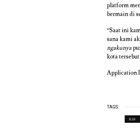
platform mer
bermain di se
“Saat ini kam
sana kami aka
ngakunya
pun
kota tersebut
Application 
TAGS:
B2B