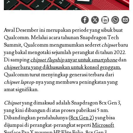
Awal Desember ini merupakan periode yang sibuk buat
Qualcomm. Melalui acara tahunan Snapdragon Tech
Summit, Qualcomm mengumumkan sederet
chipset
baru
yang bakal mengotaki sejumlah perangkat di tahun 2022.
Di samping
chipset flagship
anyar untuk
smartphone
dan
chipset
baru yang dikhususkan untuk konsol genggam
,
Qualcomm turut menyingkap generasi terbaru dari
chipset laptop
-nya yang membawa peningkatan yang
amat signifikan.
Chipset
yang dimaksud adalah Snapdragon 8cx Gen 3,
yang kini dibangun di atas proses pabrikasi 5 nm.
Dibandingkan pendahulunya (
8cx Gen 2
) yang bisa
dijumpai di perangkat-perangkat seperti
Microsoft
Surface Pro X
maupun
HP Elite Folio
, 8cx Gen 3