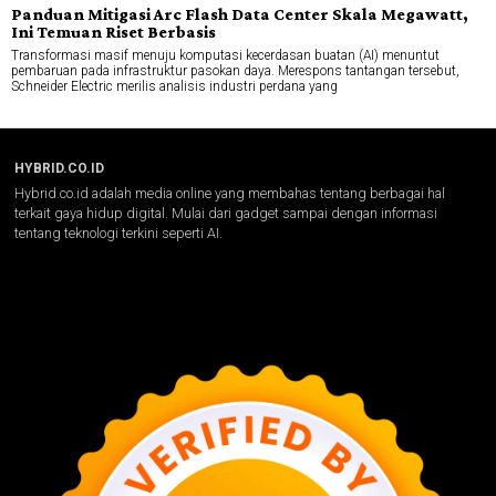
Panduan Mitigasi Arc Flash Data Center Skala Megawatt,
Ini Temuan Riset Berbasis
Transformasi masif menuju komputasi kecerdasan buatan (AI) menuntut
pembaruan pada infrastruktur pasokan daya. Merespons tantangan tersebut,
Schneider Electric merilis analisis industri perdana yang
HYBRID.CO.ID
Hybrid.co.id adalah media online yang membahas tentang berbagai hal
terkait gaya hidup digital. Mulai dari gadget sampai dengan informasi
tentang teknologi terkini seperti AI.