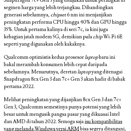
Snapdragon 7c+ Gen 3 yang ditujukan untuk perangkat di
segmen harga yang lebih terjangkau. Dibandingkan
generasi sebelumnya,
chipset
6 nm ini menjanjikan
peningkatan performa CPU hingga 40% dan GPU hingga
35%. Untuk pertama kalinya di seri 7c, ia kini juga
kebagian jatah modem 5G, demikian pula
chip
Wi-Fi 6E
seperti yang digunakan oleh kakaknya.
Qualcomm optimistis kedua prosesor
laptop
baru ini
bakal merambah konsumen lebih cepat daripada
sebelumnya. Menurutnya, deretan
laptop
yang ditenagai
Snapdragon 8cx Gen 3 dan 7c+ Gen 3 akan hadir di babak
pertama 2022.
Melihat peningkatan yang dijanjikan 8cx Gen 3 dan 7c+
Gen 3, Qualcomm semestinya punya potensi yang lebih
besar untuk mengusik pangsa pasar yang dikuasai Intel
dan AMD di tahun 2022. Semoga saja
isu kompatibilitas
yang melanda Windows versi ARM
bisa segera ditangani,