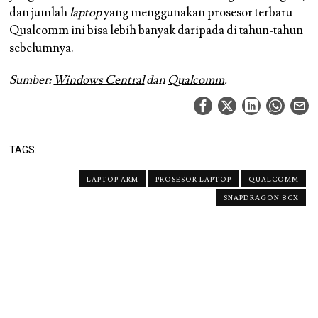
dan jumlah
laptop
yang menggunakan prosesor terbaru
Qualcomm ini bisa lebih banyak daripada di tahun-tahun
sebelumnya.
Sumber:
Windows Central
dan
Qualcomm
.
TAGS:
LAPTOP ARM
PROSESOR LAPTOP
QUALCOMM
SNAPDRAGON 8CX