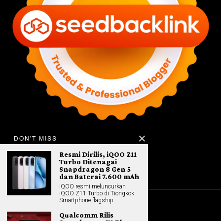
DON'T MISS
Resmi Dirilis, iQOO Z11
Turbo Ditenagai
Snapdragon 8 Gen 5
dan Baterai 7.600 mAh
iQOO resmi meluncurkan
iQOO Z11 Turbo di Tiongkok.
Smartphone flagship
©
2026
All rights reserved. Hybrid.co.id
Qualcomm Rilis