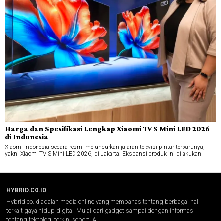
Harga dan Spesifikasi Lengkap Xiaomi TV S Mini LED 2026
di Indonesia
Xiaomi Indonesia secara resmi meluncurkan jajaran televisi pintar terbarunya,
yakni Xiaomi TV S Mini LED 2026, di Jakarta. Ekspansi produk ini dilakukan
HYBRID.CO.ID
Hybrid.co.id adalah media online yang membahas tentang berbagai hal
terkait gaya hidup digital. Mulai dari gadget sampai dengan informasi
tentang teknologi terkini seperti AI.