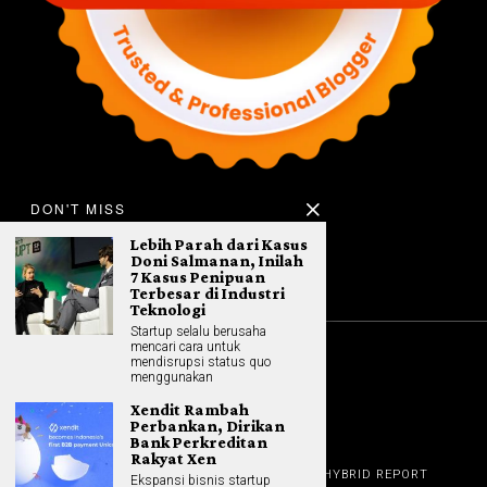
DON'T MISS
Lebih Parah dari Kasus
Doni Salmanan, Inilah
7 Kasus Penipuan
Terbesar di Industri
Teknologi
Startup selalu berusaha
mencari cara untuk
mendisrupsi status quo
©
2026
All rights reserved. Hybrid.co.id
menggunakan
Xendit Rambah
Perbankan, Dirikan
Bank Perkreditan
Rakyat Xen
GADGET
HOME
REVIEW
GAME NEWS
AI (NEW TECH)
HYBRID REPORT
Ekspansi bisnis startup