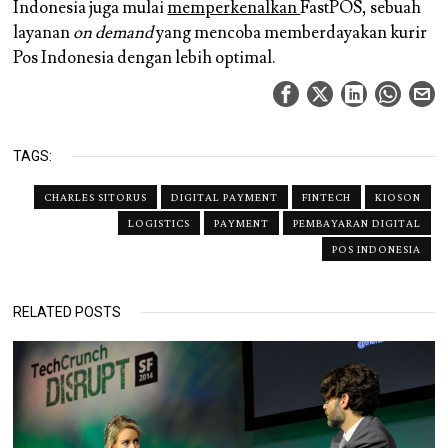
Indonesia juga mulai
memperkenalkan
FastPOS, sebuah
layanan
on demand
yang mencoba memberdayakan kurir
Pos Indonesia dengan lebih optimal.
TAGS:
CHARLES SITORUS
DIGITAL PAYMENT
FINTECH
KIOSON
LOGISTICS
PAYMENT
PEMBAYARAN DIGITAL
POS INDONESIA
RELATED POSTS