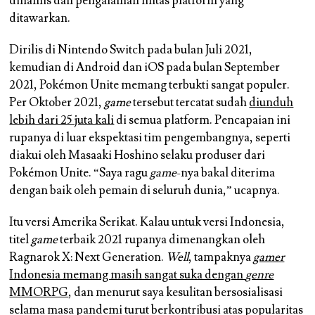
dinamis dan pengalaman lintas platform yang
ditawarkan.
Dirilis di Nintendo Switch pada bulan Juli 2021,
kemudian di Android dan iOS pada bulan September
2021, Pokémon Unite memang terbukti sangat populer.
Per Oktober 2021,
game
tersebut tercatat sudah
diunduh
lebih dari 25 juta kali
di semua platform. Pencapaian ini
rupanya di luar ekspektasi tim pengembangnya, seperti
diakui oleh Masaaki Hoshino selaku produser dari
Pokémon Unite. “Saya ragu
game
-nya bakal diterima
dengan baik oleh pemain di seluruh dunia,” ucapnya.
Itu versi Amerika Serikat. Kalau untuk versi Indonesia,
titel
game
terbaik 2021 rupanya dimenangkan oleh
Ragnarok X: Next Generation.
Well
, tampaknya
gamer
Indonesia memang masih sangat suka dengan
genre
MMORPG
, dan menurut saya kesulitan bersosialisasi
selama masa pandemi turut berkontribusi atas popularitas