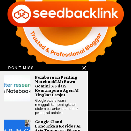
DON'T MISS
Pembaruan Penting
NotebookLM: Bawa
Gemini 3.5 dan
Kemampuan Agen AI
Tingkat Lanjut
Google secara resmi
menggulirkan peningkatan
sistem besar-besaran untuk
perangkat asisten
Google Cloud
©
2026
All rights reserved. Hybrid.co.id
Luncurkan Koridor AI
Asia Tenggara-Silicon