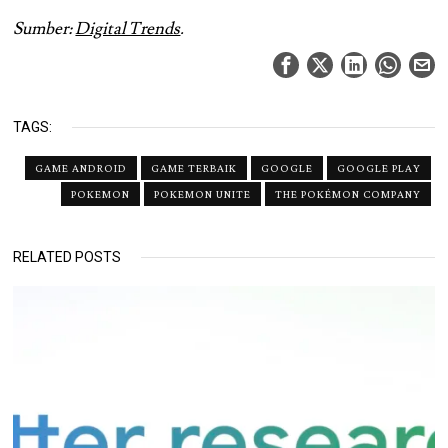
Sumber:
Digital Trends
.
TAGS:
GAME ANDROID
GAME TERBAIK
GOOGLE
GOOGLE PLAY
POKEMON
POKEMON UNITE
THE POKÉMON COMPANY
RELATED POSTS