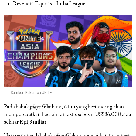
Revenant
Esports
– India League
Sumber: Pokemon UNITE
Pada babak
playoff
kali ini, 6 tim yang bertanding akan
memperebutkan hadiah fantastis sebesar US$86.000 atau
sekitar Rp1,3 miliar.
Hari pertama di babak
playoff
akan menyajikan turnamen