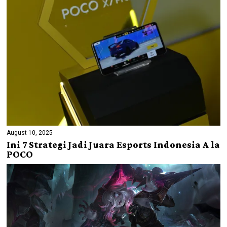
August 10, 2025
Ini 7 Strategi Jadi Juara Esports Indonesia A la
POCO