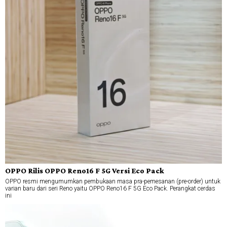
OPPO Rilis OPPO Reno16 F 5G Versi Eco Pack
OPPO resmi mengumumkan pembukaan masa pra-pemesanan (pre-order) untuk
varian baru dari seri Reno yaitu OPPO Reno16 F 5G Eco Pack. Perangkat cerdas
ini