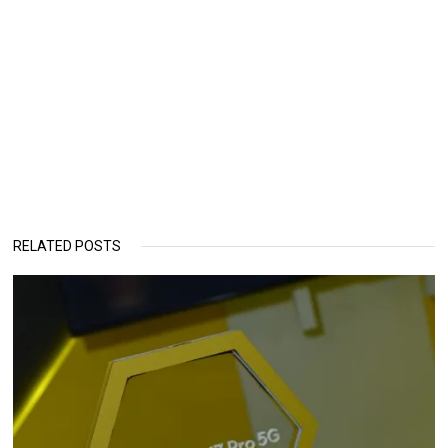
RELATED POSTS