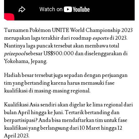
Turnamen Pokémon UNITE World Championship 2023
merupakan laga terakhir dari roadmap
esports
di 2023.
Nantinya laga puncak tersebut akan membawa total
prizepool
sebesar US$500.000 dan diselenggarakan di
Yokohama, Jepang.
Hadiah besar tersebut juga sepadan dengan perjuangan
tim yang bertanding karena harus memasuki fase
kualifikasi di masing-masing regional.
Kualifikasi Asia sendiri akan digelar ke lima regional dari
bulan April hingga ke Juni. Tertarik bertanding dan
berpartisipasi? Anda bisa mendaftarkan tim untuk fase
kualifikasi yang berlangsung dari 10 Maret hingga 12
April 2023.