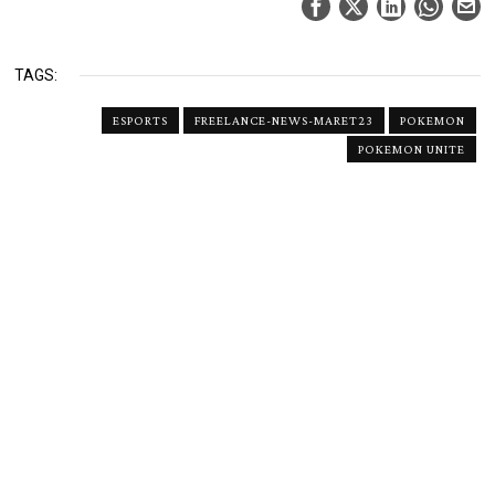
TAGS:
ESPORTS
FREELANCE-NEWS-MARET23
POKEMON
POKEMON UNITE