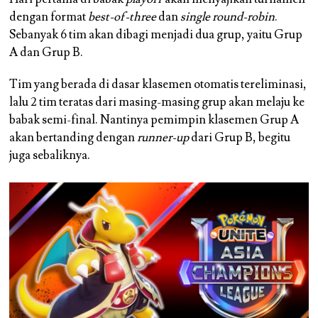
dengan format
best-of-three
dan
single round-robin
.
Sebanyak 6 tim akan dibagi menjadi dua grup, yaitu Grup
A dan Grup B.
Tim yang berada di dasar klasemen otomatis tereliminasi,
lalu 2 tim teratas dari masing-masing grup akan melaju ke
babak semi-final. Nantinya pemimpin klasemen Grup A
akan bertanding dengan
runner-up
dari Grup B, begitu
juga sebaliknya.