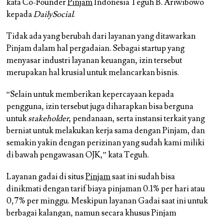
kata Co-Founder
Pinjam
Indonesia Teguh B. Ariwibowo
kepada
DailySocial
.
Tidak ada yang berubah dari layanan yang ditawarkan
Pinjam dalam hal pergadaian. Sebagai startup yang
menyasar industri layanan keuangan, izin tersebut
merupakan hal krusial untuk melancarkan bisnis.
“Selain untuk memberikan kepercayaan kepada
pengguna, izin tersebut juga diharapkan bisa berguna
untuk
stakeholder
, pendanaan, serta instansi terkait yang
berniat untuk melakukan kerja sama dengan Pinjam, dan
semakin yakin dengan perizinan yang sudah kami miliki
di bawah pengawasan OJK,” kata Teguh.
Layanan gadai di situs
Pinjam
saat ini sudah bisa
dinikmati dengan tarif biaya pinjaman 0.1% per hari atau
0,7% per minggu. Meskipun layanan Gadai saat ini untuk
berbagai kalangan, namun secara khusus Pinjam