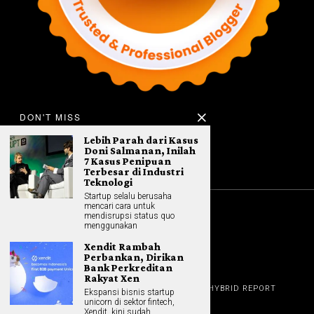
DON'T MISS
Lebih Parah dari Kasus
Doni Salmanan, Inilah
7 Kasus Penipuan
Terbesar di Industri
Teknologi
Startup selalu berusaha
mencari cara untuk
mendisrupsi status quo
©
2026
All rights reserved. Hybrid.co.id
menggunakan
Xendit Rambah
Perbankan, Dirikan
Bank Perkreditan
Rakyat Xen
GADGET
HOME
REVIEW
GAME NEWS
AI (NEW TECH)
HYBRID REPORT
Ekspansi bisnis startup
HYBRID LIFESTYLE
ABOUT
unicorn di sektor fintech,
HOME APPLIANCES
CONTACT
Xendit, kini sudah