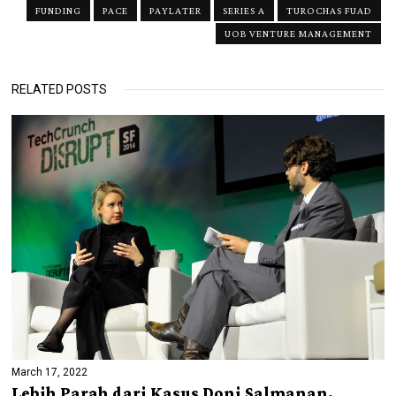
FUNDING
PACE
PAYLATER
SERIES A
TUROCHAS FUAD
UOB VENTURE MANAGEMENT
RELATED POSTS
March 17, 2022
Lebih Parah dari Kasus Doni Salmanan,