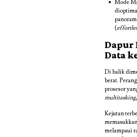
Mode Mal
dioptim
panorama
(
effortle
Dapur 
Data k
Di balik di
berat. Perang
prosesor yan
multitasking
Kejutan terbe
memasukkan b
melampaui ra