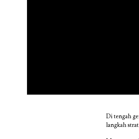
Di tengah ge
langkah stra