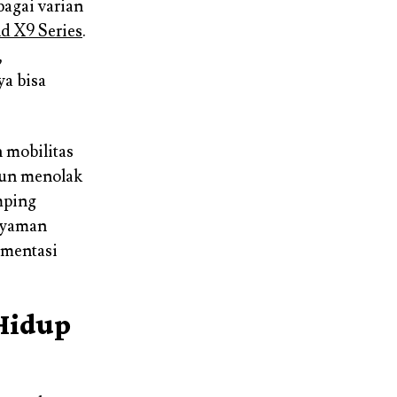
bagai varian
d X9 Series
.
,
ya bisa
 mobilitas
mun menolak
mping
 nyaman
umentasi
 Hidup