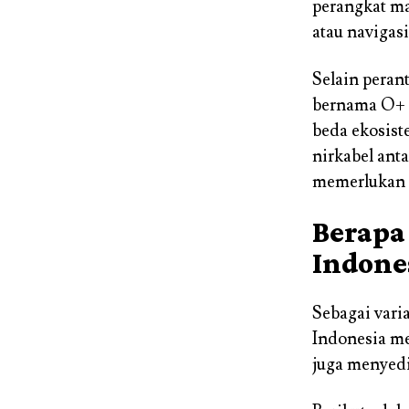
perangkat ma
atau navigasi
Selain peran
bernama O+ C
beda ekosis
nirkabel ant
memerlukan in
Berapa
Indone
Sebagai var
Indonesia me
juga menyedi