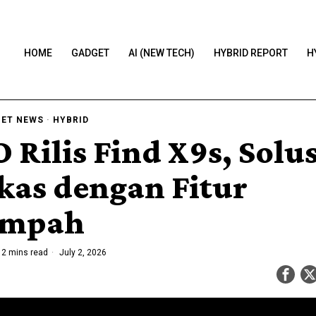
HOME
GADGET
AI (NEW TECH)
HYBRID REPORT
H
ET NEWS
·
HYBRID
 Rilis Find X9s, Solu
kas dengan Fitur
impah
2 mins read
July 2, 2026