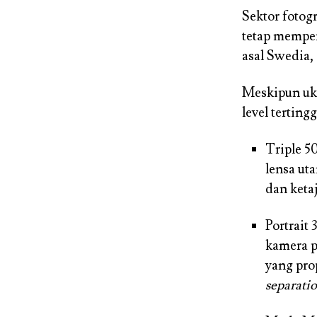
Sektor fotog
tetap mempe
asal Swedia,
Meskipun uk
level tertingg
Triple 5
lensa ut
dan keta
Portrait
kamera p
yang pro
separati