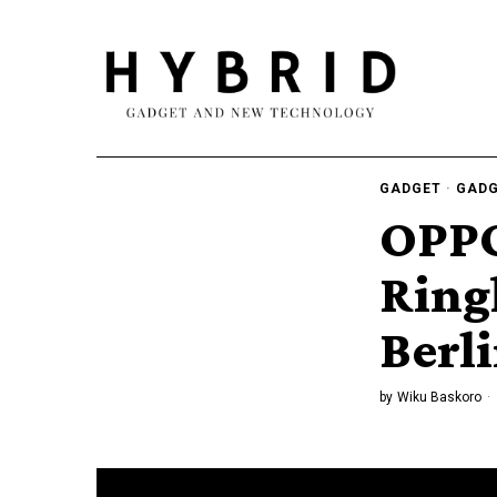
GADGET
·
GADG
OPPO
Ring
Berl
by
Wiku Baskoro