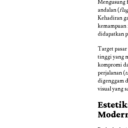
Mengusung f
andalan (
fla
Kehadiran ga
kemampuan fo
didapatkan p
Target pasar
tinggi yang
kompromi da
perjalanan (
t
digenggam da
visual yang 
Esteti
Moder