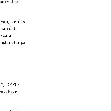
man video
 yang cerdas
iman data
secara
nstan, tanpa
p”
, OPPO
erusahaan