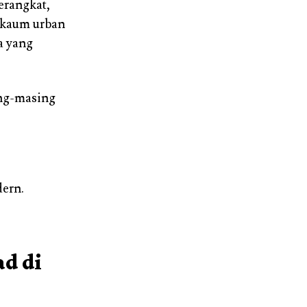
erangkat,
 kaum urban
a yang
ing-masing
ern.
d di