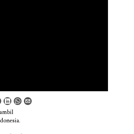
gambil
donesia.