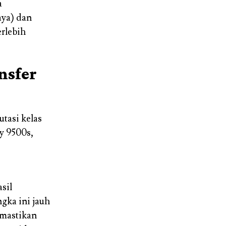
a
ya) dan
erlebih
nsfer
tasi kelas
y 9500s,
sil
gka ini jauh
emastikan