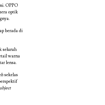
 ini. OPPO
era optik
gnya.
p berada di
 seluruh
etail warna
tar lensa.
eh
sekelas
erspektif
ubject