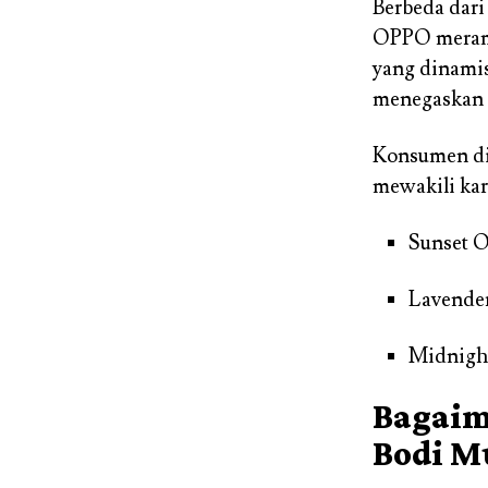
Berbeda dari
OPPO meramu
yang dinamis
menegaskan 
Konsumen di 
mewakili kar
Sunset O
Lavender
Midnight
Bagaim
Bodi M