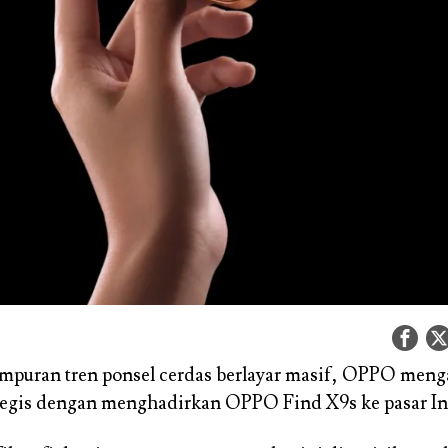
mpuran tren ponsel cerdas berlayar masif, OPPO men
tegis dengan menghadirkan OPPO Find X9s ke pasar In