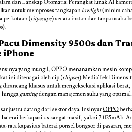
am dan Lanskap Otomatis: Perangkat lunak AI kamer
alkan untuk memproses tangkapan
lowlight
(minim caha
 perkotaan (
cityscape
) secara instan dan tanpa usaha b
ss
).
Pacu Dimensity 9500s dan Tra
e iPhone
mensinya yang mungil, OPPO menanamkan mesin kompu
kat ini ditenagai oleh cip (
chipset
) MediaTek Dimensit
g dirancang khusus untuk mengeksekusi aplikasi berat,
, hingga
gaming
dengan manajemen suhu yang optimal.
sar justru datang dari sektor daya. Insinyur
OPPO
berha
aterai berkapasitas sangat masif, yakni 7.025mAh. An
ta-rata kapasitas baterai ponsel bongsor di pasaran, m