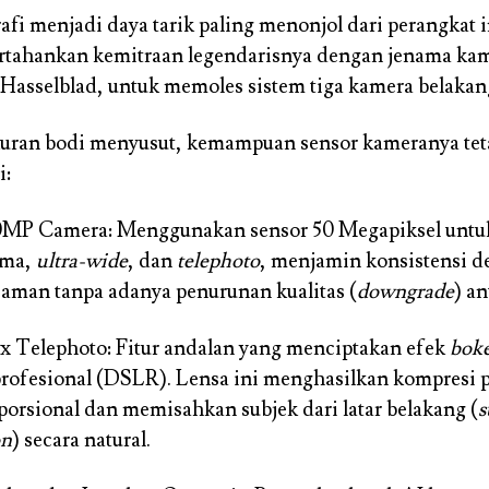
rafi menjadi daya tarik paling menonjol dari perangkat
rtahankan kemitraan legendarisnya dengan jenama kam
 Hasselblad, untuk memoles sistem tiga kamera belakan
uran bodi menyusut, kemampuan sensor kameranya teta
i:
0MP Camera: Menggunakan sensor 50 Megapiksel untuk
ama,
ultra-wide
, dan
telephoto
, menjamin konsistensi d
jaman tanpa adanya penurunan kualitas (
downgrade
) an
 3x Telephoto: Fitur andalan yang menciptakan efek
bok
rofesional (DSLR). Lensa ini menghasilkan kompresi p
porsional dan memisahkan subjek dari latar belakang (
s
on
) secara natural.