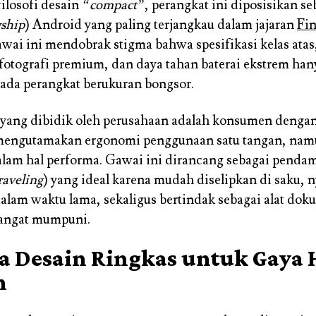
ilosofi desain
“compact”
, perangkat ini diposisikan se
gship
) Android yang paling terjangkau dalam jajaran
Fin
wai ini mendobrak stigma bahwa spesifikasi kelas atas
tografi premium, dan daya tahan baterai ekstrem han
ada perangkat berukuran bongsor.
 yang dibidik oleh perusahaan adalah konsumen dengan
 mengutamakan ergonomi penggunaan satu tangan, na
lam hal performa. Gawai ini dirancang sebagai penda
raveling
) yang ideal karena mudah diselipkan di saku,
lam waktu lama, sekaligus bertindak sebagai alat dok
sangat mumpuni.
ka Desain Ringkas untuk Gaya
n