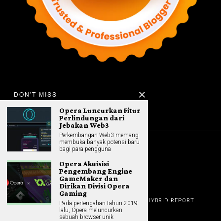
DON'T MISS
Opera Luncurkan Fitur
Perlindungan dari
Jebakan Web3
Perkembangan Web3 memang
membuka banyak potensi baru
bagi para pengguna
©
2026
All rights reserved. Hybrid.co.id
Opera Akuisisi
Pengembang Engine
GameMaker dan
Dirikan Divisi Opera
Gaming
GADGET
HOME
REVIEW
GAME NEWS
AI (NEW TECH)
HYBRID REPORT
Pada pertengahan tahun 2019
HYBRID LIFESTYLE
ABOUT
lalu, Opera meluncurkan
HOME APPLIANCES
CONTACT
sebuah browser unik