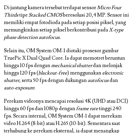
Di jantung kamera tersebut terdapat sensor
Micro Four
Thirds
tipe
Stacked CMOS
beresolusi 20,4 MP. Sensor ini
memiliki empat fotodioda pada setiap posisi piksel, yang
memungkinkan setiap piksel berkontribusi pada
X-type
phase detection autofocus
.
Selain itu, OM System OM-1 diotaki prosesor gambar
TruePic X Dual Quad Core. Ia dapat memotret beruntun
hingga 10 fps dengan
mechanical shutter
dan melonjak
hingga 120 fps (
blackout-free
) menggunakan
electronic
shutter
, serta 50 fps dengan dukungan
autofocus
dan
auto-exposure
.
Perekam videonya mencapai resolusi 4K (UHD atau DCI)
hingga 60 fps dan 1080p dengan
frame rate
tinggi 240
fps. Secara internal, OM System OM-1 dapat merekam
video H.264 (8-bit) atau H.265 (10-bit). Sementara saat
terhubung ke perekam eksternal, ia dapat menangkap