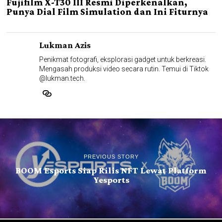
Fujifilm X-T30 III Resmi Diperkenalkan,
Punya Dial Film Simulation dan Ini Fiturnya
Lukman Azis
Penikmat fotografi, eksplorasi gadget untuk berkreasi.
Mengasah produksi video secara rutin. Temui di Tiktok
@lukman.tech.
PREVIOUS STORY
BOOM Esports Siap Rilis NFT Lewat Platform
Yesports