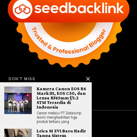
DON'T MISS
Kamera Canon EOS R6
Mark III, EOS C50, dan
Lensa RF45mm f/1.2
STM Tersedia di
Indonesia
Canon melalui PT Datascrip
resmi menghadirkan tiga
produk terbaru yang
©
2026
All rights reserved. Hybrid.co.id
Leica M EV1 Baru Hadir
Tanpa Sistem