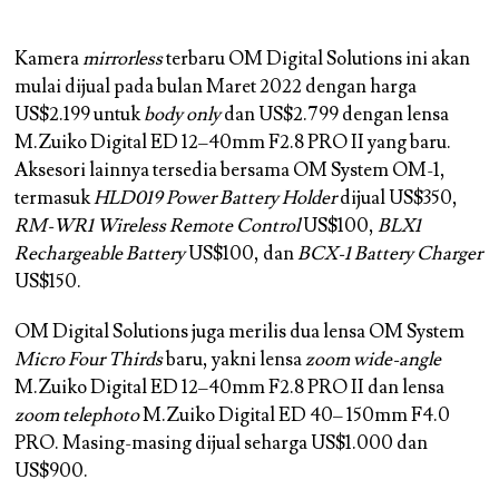
Kamera
mirrorless
terbaru OM Digital Solutions ini akan
mulai dijual pada bulan Maret 2022 dengan harga
US$2.199 untuk
body only
dan US$2.799 dengan lensa
M.Zuiko Digital ED 12–40mm F2.8 PRO II yang baru.
Aksesori lainnya tersedia bersama OM System OM-1,
termasuk
HLD019 Power Battery Holder
dijual US$350,
RM-WR1 Wireless Remote Control
US$100,
BLX1
Rechargeable Battery
US$100, dan
BCX-1 Battery Charger
US$150.
OM Digital Solutions juga merilis dua lensa OM System
Micro Four Thirds
baru, yakni lensa
zoom wide-angle
M.Zuiko Digital ED 12–40mm F2.8 PRO II dan lensa
zoom telephoto
M.Zuiko Digital ED 40– 150mm F4.0
PRO. Masing-masing dijual seharga US$1.000 dan
US$900.