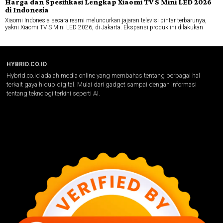
Harga dan Spesifikasi Lengkap Xiaomi TV S Mini LED 2026
di Indonesia
Xiaomi Indonesia secara resmi meluncurkan jajaran televisi pintar terbarunya,
yakni Xiaomi TV S Mini LED 2026, di Jakarta. Ekspansi produk ini dilakukan
HYBRID.CO.ID
Hybrid.co.id adalah media online yang membahas tentang berbagai hal
terkait gaya hidup digital. Mulai dari gadget sampai dengan informasi
tentang teknologi terkini seperti AI.