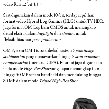
video Raw 12-bit 4:4:4.
Saat digunakan dalam mode 10-bit, terdapat pilihan
format video Hybrid Log Gamma (HLG) untuk TV HDR.
Juga format OM-Log baru OMDS untuk menangkap
detail ekstra dalam
highlight
dan
shadow
untuk
fleksibilitas saat
post-production
.
OM System OM-1 turut dibekali sistem
5-axis image
stabilization
yang menawarkan hingga 8
stop exposure
compensation
(menurut CIPA). Fitur ini juga digunakan
pada mode
High-Res Shot
yang dapat menangkap foto
hingga 50 MP secara handheld dan mendukung hingga
80 MP dalam mode
Tripod High-Res Shot
.