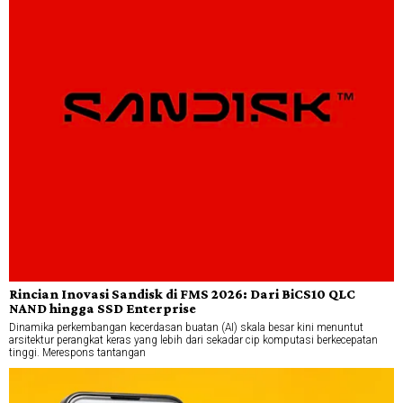
Rincian Inovasi Sandisk di FMS 2026: Dari BiCS10 QLC
NAND hingga SSD Enterprise
Dinamika perkembangan kecerdasan buatan (AI) skala besar kini menuntut
arsitektur perangkat keras yang lebih dari sekadar cip komputasi berkecepatan
tinggi. Merespons tantangan