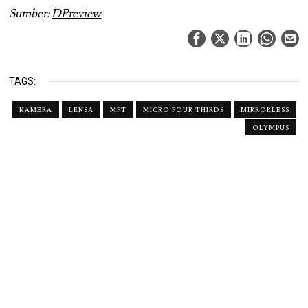
Sumber:
DPreview
TAGS:
KAMERA
LENSA
MFT
MICRO FOUR THIRDS
MIRRORLESS
OLYMPUS