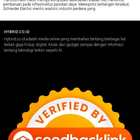
Transformasi masif menuju komputasi kecerdasan buatan (AI) menuntut
pembaruan pada infrastruktur pasokan daya. Merespons tantangan tersebut,
Schneider Electric merilis analisis industri perdana yang
HYBRID.CO.ID
Hybrid.co.id adalah media online yang membahas tentang berbagai hal
terkait gaya hidup digital. Mulai dari gadget sampai dengan informasi
tentang teknologi terkini seperti AI.