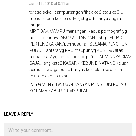
June 15, 2010 at 8:11 am
says:
terasa sekali campurtangan fihak ke 2 atau ke 3 …
mencampuri konten di MP, shg adminnya angkat
tangan.
MP TIDAK MAMPU menangani kasus pornografi yg
ada… adminnya ANGKAT TANGAN… shg TERJADI
PERTENGKARAN/permusuhan SESAMA PENGHUNI
PULAU… antara yg PRO maupun yg KONTRA atas
upload hal2 yg berbau pornografi… …ADMINNYA DIAM
SAJA… shg kata2 KASAR / KEBUN BINATANG keluar
semua… warga pulau banyak komplain ke admin …
tetapi tdk ada reaksi….
INI YG MENYEBABKAN BANYAK PENGHUNI PULAU
YG LAMA KABUR DR MYPULAU…
LEAVE A REPLY