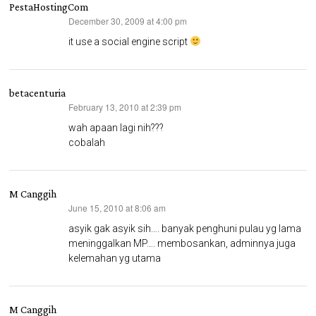
PestaHostingCom
December 30, 2009 at 4:00 pm
says:
it use a social engine script
betacenturia
February 13, 2010 at 2:39 pm
says:
wah apaan lagi nih???
cobalah
M Canggih
June 15, 2010 at 8:06 am
says:
asyik gak asyik sih…. banyak penghuni pulau yg lama
meninggalkan MP…. membosankan, adminnya juga
kelemahan yg utama
M Canggih