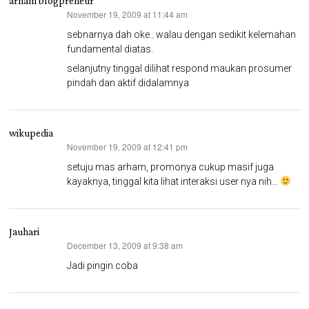
arham blogpreneur
November 19, 2009 at 11:44 am
says:
sebnarnya dah oke.. walau dengan sedikit kelemahan
fundamental diatas.
selanjutny tinggal dilihat respond maukan prosumer
pindah dan aktif didalamnya
wikupedia
November 19, 2009 at 12:41 pm
says:
setuju mas arham, promonya cukup masif juga
kayaknya, tinggal kita lihat interaksi user nya nih…
Jauhari
December 13, 2009 at 9:38 am
says:
Jadi pingin coba