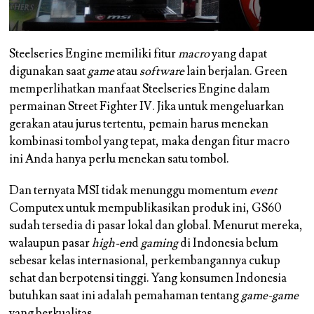
Steelseries Engine memiliki fitur
macro
yang dapat
digunakan saat
game
atau
software
lain berjalan. Green
memperlihatkan manfaat Steelseries Engine dalam
permainan Street Fighter IV. Jika untuk mengeluarkan
gerakan atau jurus tertentu, pemain harus menekan
kombinasi tombol yang tepat, maka dengan fitur macro
ini Anda hanya perlu menekan satu tombol.
Dan ternyata MSI tidak menunggu momentum
event
Computex untuk mempublikasikan produk ini, GS60
sudah tersedia di pasar lokal dan global. Menurut mereka,
walaupun pasar
high-en
d
gaming
di Indonesia belum
sebesar kelas internasional, perkembangannya cukup
sehat dan berpotensi tinggi. Yang konsumen Indonesia
butuhkan saat ini adalah pemahaman tentang
game-game
yang berkualitas.