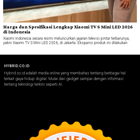
Harga dan Spesifikasi Lengkap Xiaomi TV S Mini LED 2026
di Indonesia
Xiaomi Indonesia secara resmi meluncurkan jajaran televisi pintar terbarunya,
yakni Xiaomi TV S Mini LED 2026, di Jakarta. Ekspansi produk ini dilakukan
HYBRID.CO.ID
Hybrid.co.id adalah media online yang membahas tentang berbagai hal
terkait gaya hidup digital. Mulai dari gadget sampai dengan informasi
tentang teknologi terkini seperti AI.