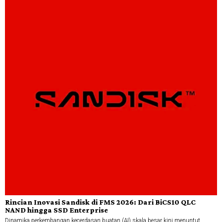
Rincian Inovasi Sandisk di FMS 2026: Dari BiCS10 QLC
NAND hingga SSD Enterprise
Dinamika perkembangan kecerdasan buatan (AI) skala besar kini menuntut