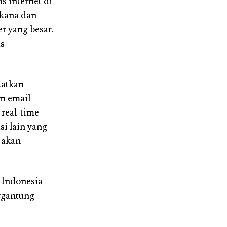
s internet di
tikana dan
r yang besar.
us
katkan
m email
 real-time
si lain yang
 akan
 Indonesia
rgantung