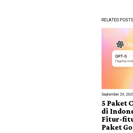
RELATED POST
September 29, 202
5 Paket 
di Indon
Fitur-fit
Paket G