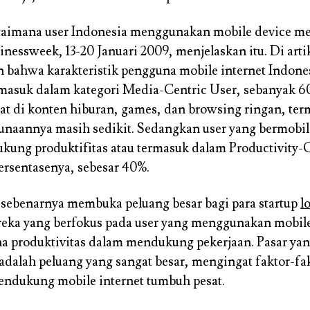
aimana user Indonesia menggunakan mobile device me
sinessweek, 13-20 Januari 2009, menjelaskan itu. Di arti
 bahwa karakteristik pengguna mobile internet Indone
masuk dalam kategori Media-Centric User, sebanyak 60
at di konten hiburan, games, dan browsing ringan, ter
naannya masih sedikit. Sedangkan user yang bermobile
ung produktifitas atau termasuk dalam Productivity-C
ersentasenya, sebesar 40%.
i sebenarnya membuka peluang besar bagi para startup
l
eka yang berfokus pada user yang menggunakan mobile
na produktivitas dalam mendukung pekerjaan. Pasar yan
adalah peluang yang sangat besar, mengingat faktor-fa
endukung mobile internet tumbuh pesat.