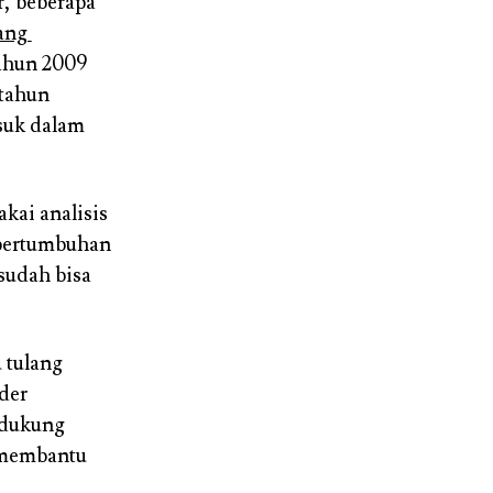
r, beberapa
yang
ahun 2009
 tahun
suk dalam
kai analisis
 pertumbuhan
sudah bisa
 tulang
der
endukung
h membantu