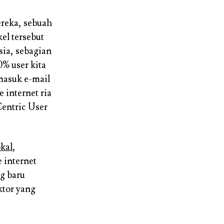
reka, sebuah
kel tersebut
sia, sebagian
% user kita
masuk e-mail
 internet ria
entric User
okal
,
 internet
g baru
ktor yang