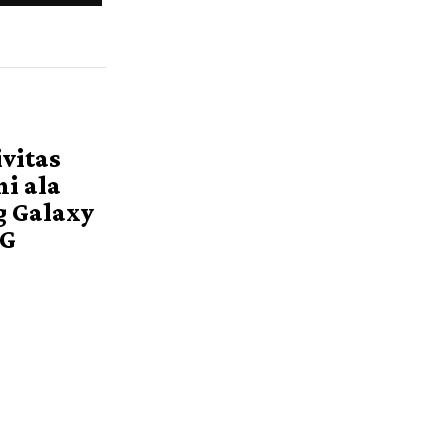
vitas
i ala
 Galaxy
5G