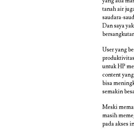
yang ada mas
tanah air jug
saudara-saud
Dan saya yak
bersangkutan
User yang be
produktivita
untuk HP med
content yang 
bisa meningk
semakin besa
Meski memang
masih memega
pada akses i