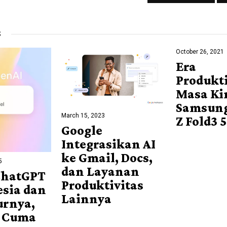
S
October 26, 2021
Era
Produkti
Masa Kin
Samsung
March 15, 2023
Z Fold3 
Google
Integrasikan AI
ke Gmail, Docs,
5
dan Layanan
ChatGPT
Produktivitas
esia dan
Lainnya
urnya,
o Cuma