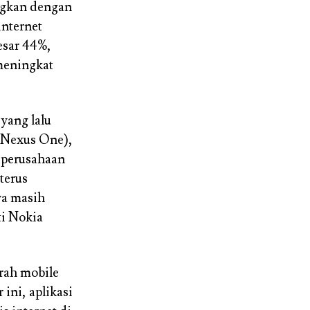
ngkan dengan
nternet
esar 44%,
meningkat
yang lalu
(Nexus One),
 perusahaan
terus
ya masih
ti Nokia
arah mobile
ini, aplikasi