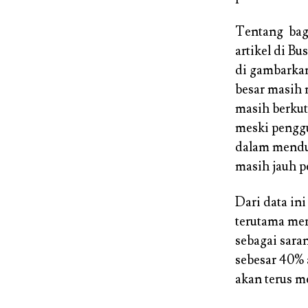
Tentang bag
artikel di Bu
di gambarkan
besar masih 
masih berkut
meski penggu
dalam menduk
masih jauh p
Dari data in
terutama mer
sebagai sara
sebesar 40% 
akan terus m