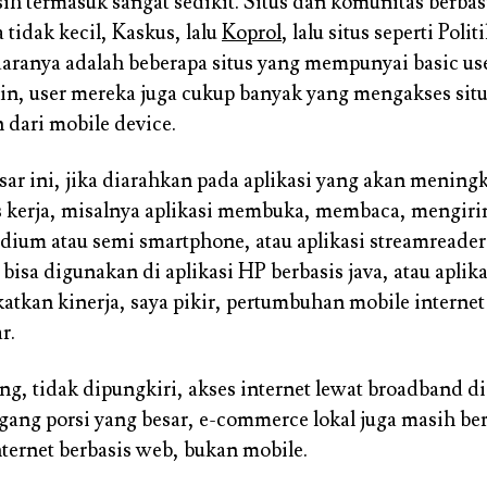
ih termasuk sangat sedikit. Situs dan komunitas berbasi
a tidak kecil, Kaskus, lalu
Koprol
, lalu situs seperti Poli
aranya adalah beberapa situs yang mempunyai basic use
in, user mereka juga cukup banyak yang mengakses sit
 dari mobile device.
sar ini, jika diarahkan pada aplikasi yang akan mening
s kerja, misalnya aplikasi membuka, membaca, mengiri
ium atau semi smartphone, atau aplikasi streamreader
bisa digunakan di aplikasi HP berbasis java, atau aplika
atkan kinerja, saya pikir, pertumbuhan mobile internet
r.
, tidak dipungkiri, akses internet lewat broadband di
ng porsi yang besar, e-commerce lokal juga masih be
nternet berbasis web, bukan mobile.