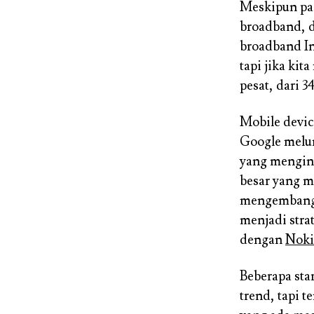
Meskipun pa
broadband, d
broadband In
tapi jika ki
pesat, dari 
Mobile devic
Google melun
yang mengind
besar yang m
mengembangk
menjadi stra
dengan
Noki
Beberapa sta
trend, tapi t