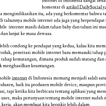
internet di indonesia sangat besa
komentar di
artikel DailySocial 
a mengindikasikan itu, ada yang berkomentar bahwa t
i tahunnya mobile internet ada juga yang berpendapat
ile internet masih dalam tahan baby dan tahun ini ma
 dan lanjut ke masa dewasa.
 lebih condong ke pendapat yang kedua, kalau kita mema
roduk, penetrasi mobile internet baru memasuki tahap
 tahap kematangan, dimana produk sudah matang dan 
uk menghasilkan keuntungan.
mobile
internet
di Indonesia memang menjadi salah satu
dusen, baik itu produsen mobile device, maupun provi
si, tapi ketika kita berbicara tentang aplikasi yang m
s user, maka pertanyaan tentang mobile internet suda
 kerja, akan membuat kita berpikir lebih dalam.