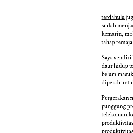
terdahulu
jug
sudah menjad
kemarin, mob
tahap remaja
Saya sendiri
daur hidup p
belum masuk
diperah unt
Pergerakan 
punggung pro
telekomunika
produktivita
produktivitas