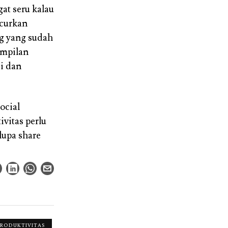
gat seru kalau
ncurkan
ng yang sudah
ampilan
si dan
ocial
vitas perlu
lupa share
PRODUKTIVITAS