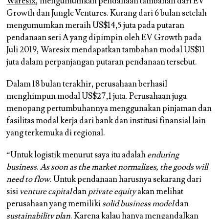
Waresix
, mengumumkan pendanaan tambahan dari EV
Growth dan Jungle Ventures. Kurang dari 6 bulan setelah
mengumumkan meraih US$14,5 juta pada putaran
pendanaan seri A yang dipimpin oleh EV Growth pada
Juli 2019, Waresix mendapatkan tambahan modal US$11
juta dalam perpanjangan putaran pendanaan tersebut.
Dalam 18 bulan terakhir, perusahaan berhasil
menghimpun modal US$27,1 juta. Perusahaan juga
menopang pertumbuhannya menggunakan pinjaman dan
fasilitas modal kerja dari bank dan institusi finansial lain
yang terkemuka di regional.
“Untuk logistik menurut saya itu adalah
enduring
business
.
As soon as the market normalizes, the goods will
need to flow
. Untuk pendanaan harusnya sekarang dari
sisi
venture capital
dan
private equity
akan melihat
perusahaan yang memiliki
solid business model
dan
sustainability plan
. Karena kalau hanya mengandalkan