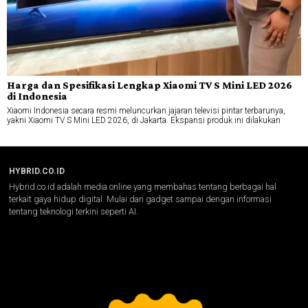
Harga dan Spesifikasi Lengkap Xiaomi TV S Mini LED 2026
di Indonesia
Xiaomi Indonesia secara resmi meluncurkan jajaran televisi pintar terbarunya,
yakni Xiaomi TV S Mini LED 2026, di Jakarta. Ekspansi produk ini dilakukan
HYBRID.CO.ID
Hybrid.co.id adalah media online yang membahas tentang berbagai hal
terkait gaya hidup digital. Mulai dari gadget sampai dengan informasi
tentang teknologi terkini seperti AI.