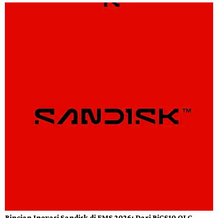
Rincian Inovasi Sandisk di FMS 2026: Dari BiCS10 QLC