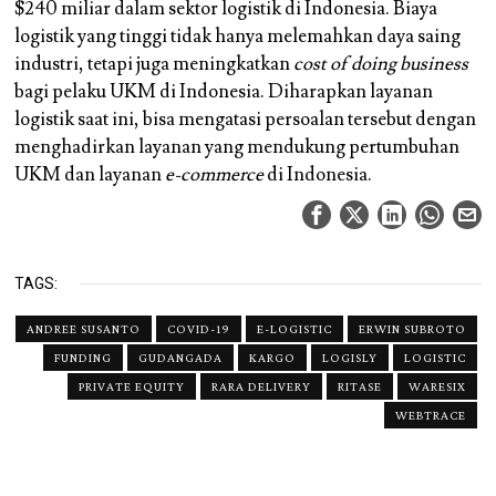
$240 miliar dalam sektor logistik di Indonesia. Biaya
logistik yang tinggi tidak hanya melemahkan daya saing
industri, tetapi juga meningkatkan
cost of doing business
bagi pelaku UKM di Indonesia. Diharapkan layanan
logistik saat ini, bisa mengatasi persoalan tersebut dengan
menghadirkan layanan yang mendukung pertumbuhan
UKM dan layanan
e-commerce
di Indonesia.
TAGS:
ANDREE SUSANTO
COVID-19
E-LOGISTIC
ERWIN SUBROTO
FUNDING
GUDANGADA
KARGO
LOGISLY
LOGISTIC
PRIVATE EQUITY
RARA DELIVERY
RITASE
WARESIX
WEBTRACE