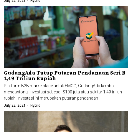
July 22, 2021
Hybrid
GudangAda Tutup Putaran Pendanaan Seri B
1,49 Triliun Rupiah
Platform B2B marketplace untuk FMCG, GudangAda kembali
mengantongi investasi sebesar $100 juta atau sekitar 1,49 triliun
rupiah. Investasi ini merupakan putaran pendanaan
July 22, 2021
Hybrid