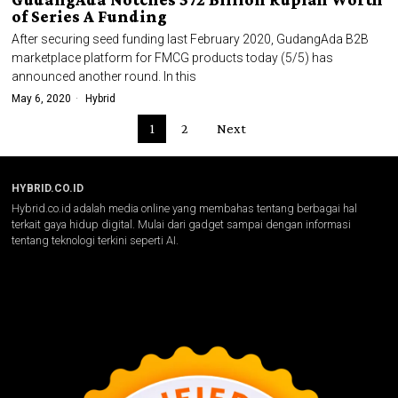
of Series A Funding
After securing seed funding last February 2020, GudangAda B2B
marketplace platform for FMCG products today (5/5) has
announced another round. In this
May 6, 2020
Hybrid
1
2
Next
HYBRID.CO.ID
Hybrid.co.id adalah media online yang membahas tentang berbagai hal
terkait gaya hidup digital. Mulai dari gadget sampai dengan informasi
tentang teknologi terkini seperti AI.