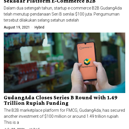
Sekadar Platform E-Commerce B2B
Dalam dua setengah tahun, startup e-commerce B2B GudangAda
telah menutup pendanaan Seri B senilai $100 juta. Pengumuman
tersebut dilakukan selang setahun setelah
August 19, 2021
Hybrid
GudangAda Closes Series B Round with 1.49
Trillion Rupiah Funding
The B2B marketplace platform for FMCG, GudangAda, has secured
another investment of $100 million or around 1.49 trillion rupiah.
This is a