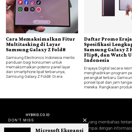
Cara Memaksimalkan Fitur
Daftar Promo Eraj
Multitasking di Layar
Spesifikasi Lengka
Samsung Galaxy Z Fold8
Samsung Galaxy Z F
Flip8, dan Watch U
Samsung Electronics Indonesia merilis
Indonesia
panduan bagi konsumen untuk
memaksimalkan potensi panel layar
Erajaya Digital secara resm
dari smartphone lipat terbarunya,
menghadirkan program p
Samsung Galaxy Z Fold8. Di era
perangkat terbaru Samsung,
ponsel lipat dan jam tanga
mereka. Rangkaian produk
HYBRID.CO.ID
DON'T MISS
Hybrid.co.id adalah media online yang membahas tentang
hidup digital. Mulai dari gadget sampai dengan informasi 
Microsoft Ekspansi