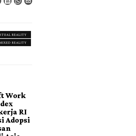
RTUAL REALITY
IXED REALITY
ft Work
ndex
kerja RI
i Adopsi
san