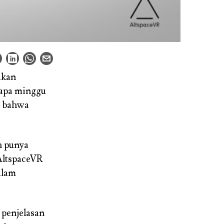
akan
rapa minggu
n bahwa
h punya
 AltspaceVR
alam
 penjelasan