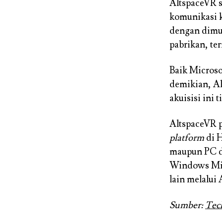
AltspaceVR s
komunikasi 
dengan dimu
pabrikan, t
Baik Microso
demikian, Al
akuisisi ini
AltspaceVR p
platform
di 
maupun PC da
Windows Mix
lain melalui
Sumber:
Tec