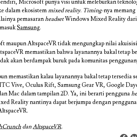
endiri, Microsoft punya visi untuk meleburkan teknolo
ke dalam ekosistem
mixed reality
.
Timing
-nya memang 
lainya pemasaran
headset
Windows Mixed Reality dari
ermasuk
Samsung
.
ft maupun AltspaceVR tidak mengungkap nilai akuisisi
tspaceVR memastikan bahwa layanannya bakal tetap be
 tidak akan berdampak buruk pada komunitas penggunan
un memastikan kalau layanannya bakal tetap tersedia s
HTC Vive, Oculus Rift, Samsung Gear VR, Google Da
n Mac dalam tampilan 2D. Ya, ini berarti pengguna
he
ed Reality nantinya dapat berjumpa dengan penggun
 AltspaceVR.
hCrunch
dan
AltspaceVR
.