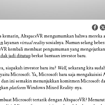
s kemarin, AltspaceVR mengumumkan bahwa mereka 
an
layanan
virtual reality
sosialnya. Namun selang bebe
aceVR kembali membuat pengumuman yang mengejutka
idak jadi ditutup
berkat bantuan investor baru.
a, siapakah investor baru itu?
Well
, sekarang kita suda
yaitu Microsoft. Ya, Microsoft baru saja mengakuisisi
i, dan ini semakin menunjukkan komitmen Microsoft d
gkan
platform
Windows Mixed Reality-nya.
buat Microsoft tertarik dengan AltspaceVR? Menurut