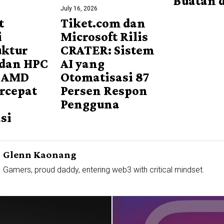
Buatan d
July 16, 2026
t
Tiket.com dan
i
Microsoft Rilis
uktur
CRATER: Sistem
 dan HPC
AI yang
 AMD
Otomatisasi 87
rcepat
Persen Respon
Pengguna
si
Glenn Kaonang
Gamers, proud daddy, entering web3 with critical mindset.