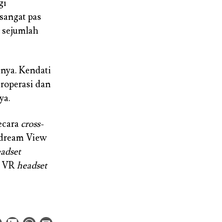
gi
sangat pas
 sejumlah
nya. Kendati
roperasi dan
ya.
ecara
cross-
ydream View
adset
a VR
headset