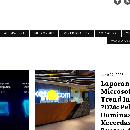
ALTSPACEVR
MICROSOFT
MIXED REALITY
SOCIAL VR
VI
WINDOWS M
S
June 30, 2026
Laporan
Microso
Trend I
2026: Pe
Dominas
Kecerda