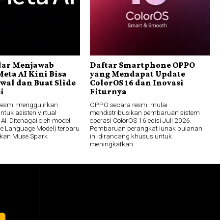
dar Menjawab
Daftar Smartphone OPPO
eta AI Kini Bisa
yang Mendapat Update
wal dan Buat Slide
ColorOS 16 dan Inovasi
i
Fiturnya
resmi menggulirkan
OPPO secara resmi mulai
tuk asisten virtual
mendistribusikan pembaruan sistem
AI. Ditenagai oleh model
operasi ColorOS 16 edisi Juli 2026.
e Language Model) terbaru
Pembaruan perangkat lunak bulanan
kan Muse Spark
ini dirancang khusus untuk
meningkatkan