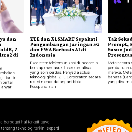
aya dan
ZTE dan XLSMART Sepakati
Tak Seka
p
Pengembangan Jaringan 5G
Prompt, M
old8, Z
dan FWA Berbasis AI di
Susun Jad
ltra2 di
Indonesia
Presentas
Ekosistem telekomunikasi di Indonesia
Meta secara 
bersiap memasuki fase otomatisasi
pembaruan un
i
yang lebih cerdas. Penyedia solusi
mereka, Meta 
embelian
teknologi global ZTE Corporation secara
bahasa (Larg
 dari lini
resmi menandatangani Nota
yang dinama
n pintar
Kesepahaman
 anyar
 berbagai hal terkait gaya
tentang teknologi terkini seperti