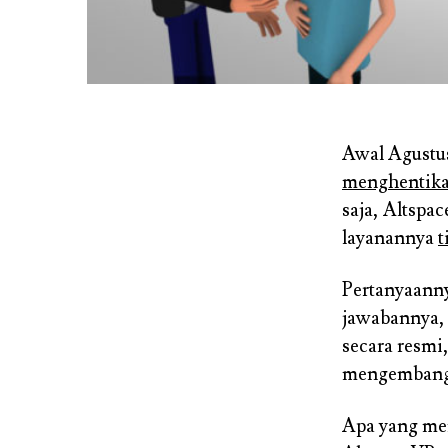
Awal Agustu
menghentik
saja, Altsp
layanannya
t
Pertanyaanny
jawabannya, 
secara resm
mengemban
Apa yang mem