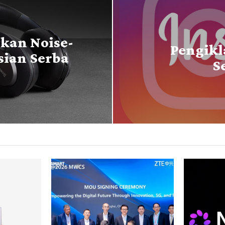
kan Noise-
Pengikl
sian Serba
S