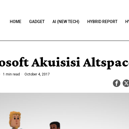
HOME
GADGET
AI (NEW TECH)
HYBRID REPORT
H
osoft Akuisisi Altspa
1 min read
October 4, 2017