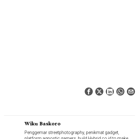
Wiku Baskoro
Penggemar streetphotography, penikmat gadget,
platform agnostic gamers, build Hybrid.co.id to make