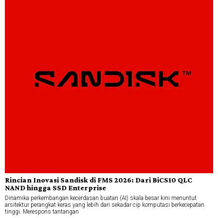
Rincian Inovasi Sandisk di FMS 2026: Dari BiCS10 QLC
NAND hingga SSD Enterprise
Dinamika perkembangan kecerdasan buatan (AI) skala besar kini menuntut
arsitektur perangkat keras yang lebih dari sekadar cip komputasi berkecepatan
tinggi. Merespons tantangan