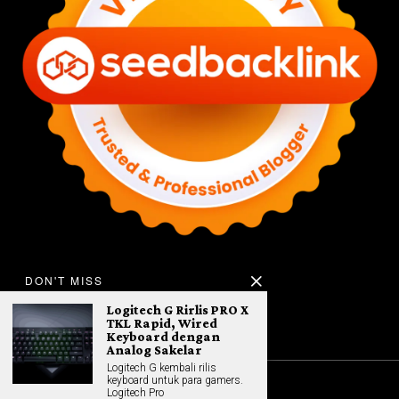
DON'T MISS
Logitech G Rirlis PRO X
TKL Rapid, Wired
Keyboard dengan
Analog Sakelar
Logitech G kembali rilis
keyboard untuk para gamers.
Logitech Pro