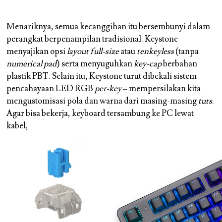
Menariknya, semua kecanggihan itu bersembunyi dalam
perangkat berpenampilan tradisional. Keystone
menyajikan opsi
layout full-size
atau
tenkeyless
(tanpa
numerical pad
) serta menyuguhkan
key-cap
berbahan
plastik PBT. Selain itu, Keystone turut dibekali sistem
pencahayaan LED RGB
per-key
– mempersilakan kita
mengustomisasi pola dan warna dari masing-masing
tuts
.
Agar bisa bekerja, keyboard tersambung ke PC lewat
kabel,