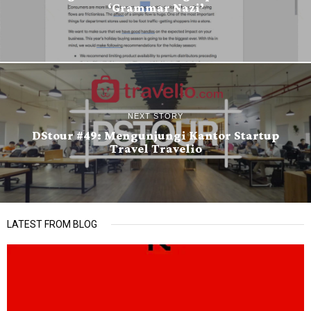
‘Grammar Nazi’
NEXT STORY
DStour #49: Mengunjungi Kantor Startup
Travel Travelio
LATEST FROM BLOG