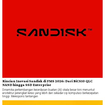
Rincian Inovasi Sandisk di FMS 2026: Dari BiCS10 QLC
NAND hingga SSD Enterprise
Dinamika perkembangan kecerdasan buatan (AI) skala besar kini menuntut
arsitektur perangkat keras yang lebih dari sekadar cip komputasi berkecepatan
tinggi. Merespons tantangan