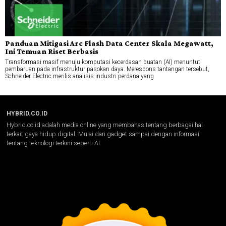
Panduan Mitigasi Arc Flash Data Center Skala Megawatt,
Ini Temuan Riset Berbasis
Transformasi masif menuju komputasi kecerdasan buatan (AI) menuntut
pembaruan pada infrastruktur pasokan daya. Merespons tantangan tersebut,
Schneider Electric merilis analisis industri perdana yang
HYBRID.CO.ID
Hybrid.co.id adalah media online yang membahas tentang berbagai hal
terkait gaya hidup digital. Mulai dari gadget sampai dengan informasi
tentang teknologi terkini seperti AI.