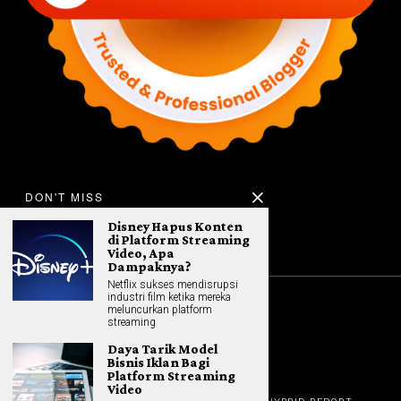
DON'T MISS
Disney Hapus Konten
di Platform Streaming
Video, Apa
Dampaknya?
Netflix sukses mendisrupsi
industri film ketika mereka
meluncurkan platform
©
2026
All rights reserved. Hybrid.co.id
streaming
Daya Tarik Model
Bisnis Iklan Bagi
Platform Streaming
Video
GADGET