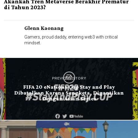
Akankah Tren Metaverse Berakhir Prematur
di Tahun 2023?
Glenn Kaonang
Gamers, proud daddy, entering web3 with critical
mindset.
PREVIOUS STORY
FIFA 20 eNations Cup Stay and Play
Dibatalkan Karena Sengketa, Digantikan
Dengan Asian Series