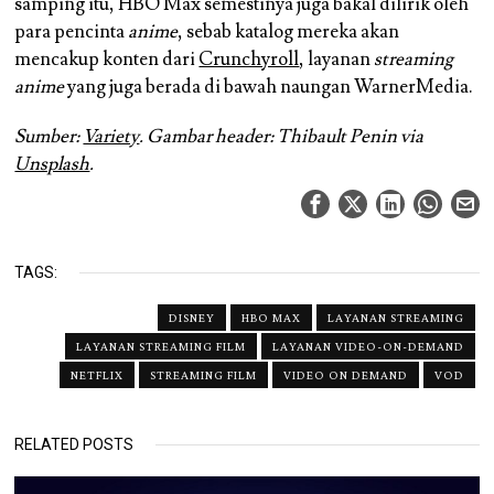
samping itu, HBO Max semestinya juga bakal dilirik oleh
para pencinta
anime
, sebab katalog mereka akan
mencakup konten dari
Crunchyroll
, layanan
streaming
anime
yang juga berada di bawah naungan WarnerMedia.
Sumber:
Variety
. Gambar header: Thibault Penin via
Unsplash
.
TAGS:
DISNEY
HBO MAX
LAYANAN STREAMING
LAYANAN STREAMING FILM
LAYANAN VIDEO-ON-DEMAND
NETFLIX
STREAMING FILM
VIDEO ON DEMAND
VOD
RELATED POSTS