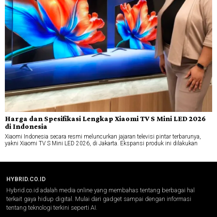
Harga dan Spesifikasi Lengkap Xiaomi TV S Mini LED 2026
di Indonesia
Xiaomi Indonesia secara resmi meluncurkan jajaran televisi pintar terbarunya,
yakni Xiaomi TV S Mini LED 2026, di Jakarta. Ekspansi produk ini dilakukan
HYBRID.CO.ID
Hybrid.co.id adalah media online yang membahas tentang berbagai hal
terkait gaya hidup digital. Mulai dari gadget sampai dengan informasi
tentang teknologi terkini seperti AI.