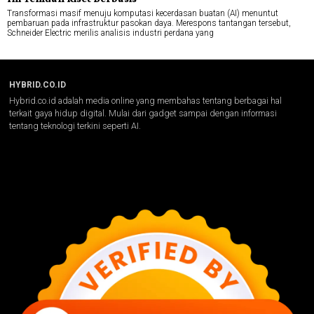
Transformasi masif menuju komputasi kecerdasan buatan (AI) menuntut
pembaruan pada infrastruktur pasokan daya. Merespons tantangan tersebut,
Schneider Electric merilis analisis industri perdana yang
HYBRID.CO.ID
Hybrid.co.id adalah media online yang membahas tentang berbagai hal
terkait gaya hidup digital. Mulai dari gadget sampai dengan informasi
tentang teknologi terkini seperti AI.