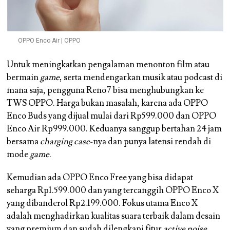
OPPO Enco Air | OPPO
Untuk meningkatkan pengalaman menonton film atau
bermain
game
, serta mendengarkan musik atau podcast di
mana saja, pengguna Reno7 bisa menghubungkan ke
TWS OPPO. Harga bukan masalah, karena ada OPPO
Enco Buds yang dijual mulai dari Rp599.000 dan OPPO
Enco Air Rp999.000. Keduanya sanggup bertahan 24 jam
bersama
charging case
-nya dan punya latensi rendah di
mode
game
.
Kemudian ada OPPO Enco Free yang bisa didapat
seharga Rp1.599.000 dan yang tercanggih OPPO Enco X
yang dibanderol Rp2.199.000. Fokus utama Enco X
adalah menghadirkan kualitas suara terbaik dalam desain
yang premium dan sudah dilengkapi fitur
active noise