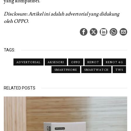
yang kompatibel.
Disclosure: Artikel ini adalah advertorial yang didukung
oleh OPPO.
TAGS:
ADVERTORIAL
AKSESORI
OPPO
RENO7
RENO7 4G
SMARTPHONE
SMARTWATCH
TWS
RELATED POSTS