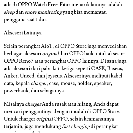
ada di OPPO Watch Free. Fitur menarik lainnya adalah
sleep
dan
snore monitoring
yang bisa memantau
pengguna saat tidur.
Aksesori Lainnya
Selain perangkat AIoT, di OPPO Store juga menyediakan
berbagai aksesori
original
dari OPPO baik untuk aksesori
OPPO Reno7 atau perangkat OPPO lainnya. Di sana juga
ada aksesori dari pabrikan ketiga seperti OASE, Baseus,
Anker, Uneed, dan Joyseus. Aksesorinya meliputi kabel
data, kepala
charger
, case, mouse, holder, speaker,
powerbank, dan sebagainya.
Misalnya
charger
Anda rusak atau hilang, Anda dapat
mencari penggantinya dengan mudah di OPPO Store.
Untuk charger
original
OPPO, selain keamanannya
terjamin, juga mendukung
fast charging
di perangkat