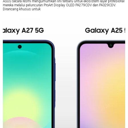
ASUS secara resmi mengumumkan lini terbaru untuk ekosistem layar profesional
mereka melalui peluncuran ProArt Display OLED PA279CDV dan PA329CDV.
Dirancang khusus untuk