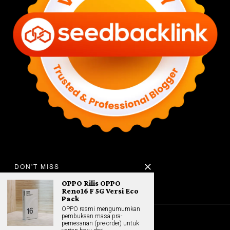
DON'T MISS
OPPO Rilis OPPO
Reno16 F 5G Versi Eco
Pack
OPPO resmi mengumumkan
pembukaan masa pra-
pemesanan (pre-order) untuk
©
2026
All rights reserved. Hybrid.co.id