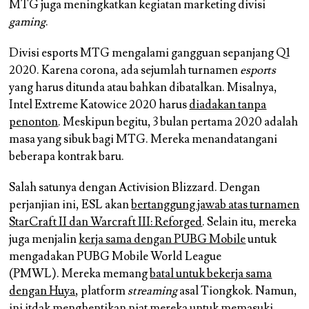
MTG juga meningkatkan kegiatan marketing divisi
gaming
.
Divisi esports MTG mengalami gangguan sepanjang Q1
2020. Karena corona, ada sejumlah turnamen
esports
yang harus ditunda atau bahkan dibatalkan. Misalnya,
Intel Extreme Katowice 2020
harus
diadakan tanpa
penonton
. Meskipun begitu, 3 bulan pertama 2020 adalah
masa yang sibuk bagi MTG. Mereka menandatangani
beberapa kontrak baru.
Salah satunya dengan Activision Blizzard. Dengan
perjanjian ini, ESL akan
bertanggung jawab atas turnamen
StarCraft II dan Warcraft III: Reforged
. Selain itu, mereka
juga menjalin
kerja sama dengan PUBG Mobile
untuk
mengadakan
PUBG Mobile World League
(PMWL)
. Mereka memang
batal untuk bekerja sama
dengan Huya
, platform
streaming
asal Tiongkok. Namun,
ini itdak menghentikan niat mereka untuk memasuki