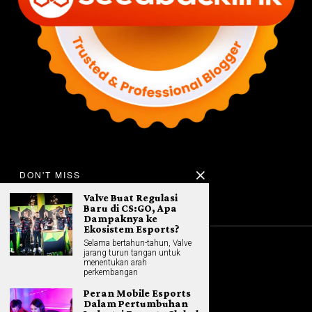
DON'T MISS
Valve Buat Regulasi
Baru di CS:GO, Apa
Dampaknya ke
Ekosistem Esports?
Selama bertahun-tahun, Valve
jarang turun tangan untuk
©
2026
All rights reserved. Hybrid.co.id
menentukan arah
perkembangan
Peran Mobile Esports
Dalam Pertumbuhan