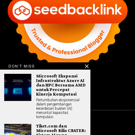
DON'T MISS
Microsoft Ekspansi
Infrastruktur Azure AI
dan HPC Bersama AMD
untuk Percepat
Kinerja Komputasi
Pertumbuhan eksponensial
dalam pengembangan
kecerdasan buatan (AI)
menuntut kapasitas
komputasi
©
2026
All rights reserved. Hybrid.co.id
Tiket.com dan
Microsoft Rilis CRATER: