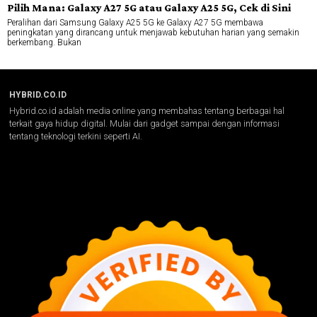
Pilih Mana: Galaxy A27 5G atau Galaxy A25 5G, Cek di Sini
Peralihan dari Samsung Galaxy A25 5G ke Galaxy A27 5G membawa
peningkatan yang dirancang untuk menjawab kebutuhan harian yang semakin
berkembang. Bukan
HYBRID.CO.ID
Hybrid.co.id adalah media online yang membahas tentang berbagai hal
terkait gaya hidup digital. Mulai dari gadget sampai dengan informasi
tentang teknologi terkini seperti AI.