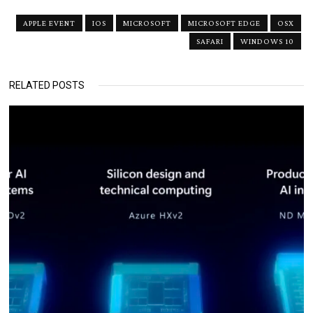
APPLE EVENT
IOS
MICROSOFT
MICROSOFT EDGE
OSX
SAFARI
WINDOWS 10
RELATED POSTS