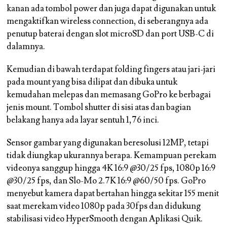
kanan ada tombol power dan juga dapat digunakan untuk
mengaktifkan wireless connection, di seberangnya ada
penutup baterai dengan slot microSD dan port USB-C di
dalamnya.
Kemudian di bawah terdapat folding fingers atau jari-jari
pada mount yang bisa dilipat dan dibuka untuk
kemudahan melepas dan memasang GoPro ke berbagai
jenis mount. Tombol shutter di sisi atas dan bagian
belakang hanya ada layar sentuh 1,76 inci.
Sensor gambar yang digunakan beresolusi 12MP, tetapi
tidak diungkap ukurannya berapa. Kemampuan perekam
videonya sanggup hingga 4K 16:9 @30/25 fps, 1080p 16:9
@30/25 fps, dan Slo-Mo 2.7K 16:9 @60/50 fps. GoPro
menyebut kamera dapat bertahan hingga sekitar 155 menit
saat merekam video 1080p pada 30fps dan didukung
stabilisasi video HyperSmooth dengan Aplikasi Quik.