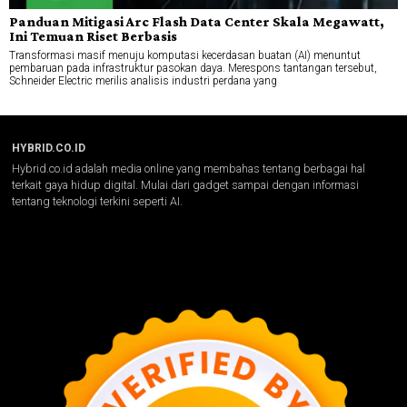
Panduan Mitigasi Arc Flash Data Center Skala Megawatt,
Ini Temuan Riset Berbasis
Transformasi masif menuju komputasi kecerdasan buatan (AI) menuntut
pembaruan pada infrastruktur pasokan daya. Merespons tantangan tersebut,
Schneider Electric merilis analisis industri perdana yang
HYBRID.CO.ID
Hybrid.co.id adalah media online yang membahas tentang berbagai hal
terkait gaya hidup digital. Mulai dari gadget sampai dengan informasi
tentang teknologi terkini seperti AI.