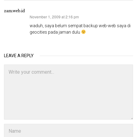
zam.web.id
November 1, 2009 at 2:16 pm
says:
waduh, saya belum sempat backup web-web saya di
geocities pada jaman dulu
LEAVE A REPLY