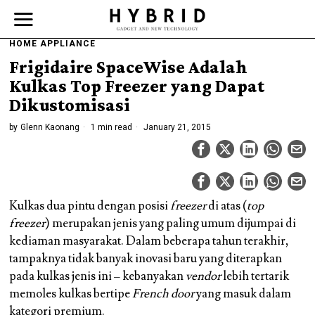
HOME APPLIANCE
Frigidaire SpaceWise Adalah
Kulkas Top Freezer yang Dapat
Dikustomisasi
by
Glenn Kaonang
1 min read
January 21, 2015
Kulkas dua pintu dengan posisi
freezer
di atas (
top
freezer
) merupakan jenis yang paling umum dijumpai di
kediaman masyarakat. Dalam beberapa tahun terakhir,
tampaknya tidak banyak inovasi baru yang diterapkan
pada kulkas jenis ini – kebanyakan
vendor
lebih tertarik
memoles kulkas bertipe
French door
yang masuk dalam
kategori premium.