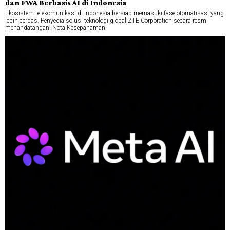
dan FWA Berbasis AI di Indonesia
Ekosistem telekomunikasi di Indonesia bersiap memasuki fase otomatisasi yang
lebih cerdas. Penyedia solusi teknologi global ZTE Corporation secara resmi
menandatangani Nota Kesepahaman