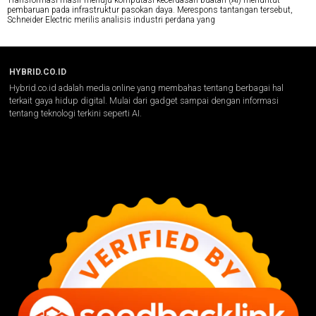
Transformasi masif menuju komputasi kecerdasan buatan (AI) menuntut
pembaruan pada infrastruktur pasokan daya. Merespons tantangan tersebut,
Schneider Electric merilis analisis industri perdana yang
HYBRID.CO.ID
Hybrid.co.id adalah media online yang membahas tentang berbagai hal
terkait gaya hidup digital. Mulai dari gadget sampai dengan informasi
tentang teknologi terkini seperti AI.