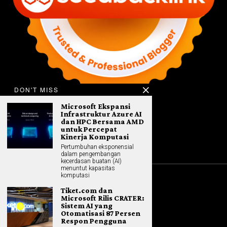
DON'T MISS
Microsoft Ekspansi
Infrastruktur Azure AI
dan HPC Bersama AMD
untuk Percepat
Kinerja Komputasi
Pertumbuhan eksponensial
dalam pengembangan
kecerdasan buatan (AI)
menuntut kapasitas
komputasi
©
2026
All rights reserved. Hybrid.co.id
Tiket.com dan
Microsoft Rilis CRATER:
Sistem AI yang
Otomatisasi 87 Persen
Respon Pengguna