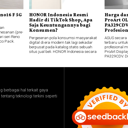
no16 F 5G
HONOR Indonesia Resmi
Harga dan
Hadir di TikTok Shop, Apa
ProArt O
Saja Keuntungannya bagi
PA329CDV
an
Konsumen?
Profesio
esanan (pre-
ri seri Reno
Pergeseran pola konsumsi masyarakat
ASUS secara
co Pack.
digital di era modern tak lagi sekadar
terbaru untuk
berpusat pada katalog statis sebuah
profesional 
situs jual beli. HONOR Indonesia secara
ProArt Disp
PA329CDV. D
 berbagai hal terkait gaya
tentang teknologi terkini seperti