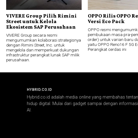
VIVERE Group Pilih Rimini
OPPO Rilis OPPO Re
Street untuk Kelola
Versi Eco Pack
Ekosistem SAP Perusahaan
OPPO resmi mengumumk
pembukaan masa pra-pem
VIVERE Group secara resmi
order) untuk varian baru da
mengumumkan kolaborasi strategisnya
yaitu OPPO Reno16 F 5G E
dengan Rimini Street, Inc. untuk
Perangkat cerdas ini
mengelola dan memperkuat dukungan
infrastruktur perangkat lunak SAP milik
perusahaan.
HYBRID.CO.ID
Hybrid.co.id adalah media online yang membahas tentang
hidup digital. Mulai dari gadget sampai dengan informasi 
AI.