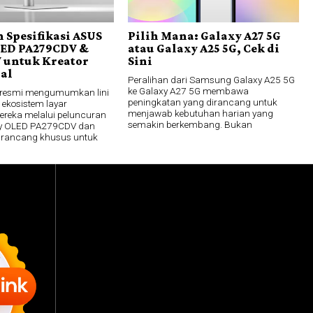
 Spesifikasi ASUS
Pilih Mana: Galaxy A27 5G
LED PA279CDV &
atau Galaxy A25 5G, Cek di
 untuk Kreator
Sini
nal
Peralihan dari Samsung Galaxy A25 5G
ke Galaxy A27 5G membawa
 resmi mengumumkan lini
peningkatan yang dirancang untuk
 ekosistem layar
menjawab kebutuhan harian yang
mereka melalui peluncuran
semakin berkembang. Bukan
lay OLED PA279CDV dan
irancang khusus untuk