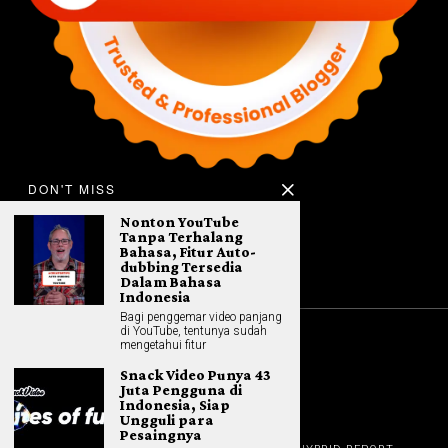
DON'T MISS
Nonton YouTube
Tanpa Terhalang
Bahasa, Fitur Auto-
dubbing Tersedia
Dalam Bahasa
Indonesia
Bagi penggemar video panjang
di YouTube, tentunya sudah
mengetahui fitur
©
2026
All rights reserved. Hybrid.co.id
Snack Video Punya 43
Juta Pengguna di
Indonesia, Siap
Ungguli para
Pesaingnya
GADGET