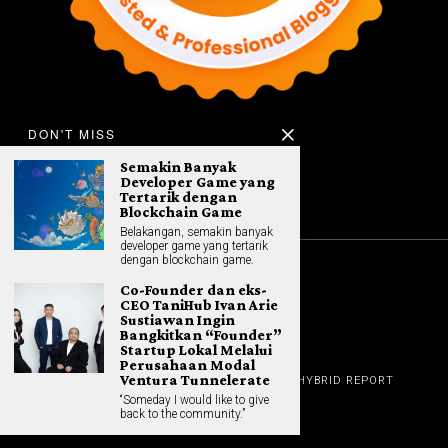
DON'T MISS
Semakin Banyak
Developer Game yang
Tertarik dengan
Blockchain Game
Belakangan, semakin banyak
developer game yang tertarik
dengan blockchain game.
Co-Founder dan eks-
©
2026
All rights reserved. Hybrid.co.id
CEO TaniHub Ivan Arie
Sustiawan Ingin
Bangkitkan “Founder”
Startup Lokal Melalui
Perusahaan Modal
GADGET
Ventura Tunnelerate
HOME
REVIEW
GAME NEWS
AI (NEW TECH)
HYBRID REPORT
HYBRID LIFESTYLE
ABOUT
“Someday I would like to give
HOME APPLIANCES
CONTACT
back to the community.”