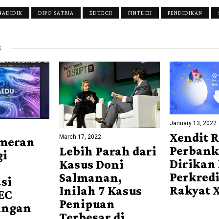
NADIDIK
DIPO SATRIA
EDTECH
FINTECH
PENDIDIKAN
S
January 13, 2022
Xendit 
March 17, 2022
ameran
Perbank
Lebih Parah dari
gi
Dirikan
Kasus Doni
Perkred
Salmanan,
si
Rakyat 
Inilah 7 Kasus
EC
Penipuan
angan
Terbesar di