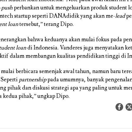
-
push
perbankan untuk mengeluarkan produk student lo
intech startup seperti DANAdidik yang akan me-
lead
pe
ent loan
tersebut,” terang Dipo.
enerangkan bahwa keduanya akan mulai fokus pada p
tudent loan
di Indonesia. Vanderes juga menyatakan ket
aktif dalam membangun kualitas pendidikan tinggi di I
mulai berbicara semenjak awal tahun, namun baru terea
 Seperti
partnership
pada umumnya, banyak pengenalan
g pihak dan diskusi strategi apa yang paling untuk me
ra kedua pihak,” ungkap Dipo.