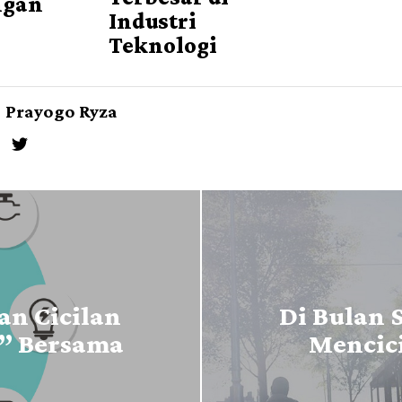
ngan
Industri
Teknologi
Prayogo Ryza
n Cicilan
Di Bulan 
n” Bersama
Mencici