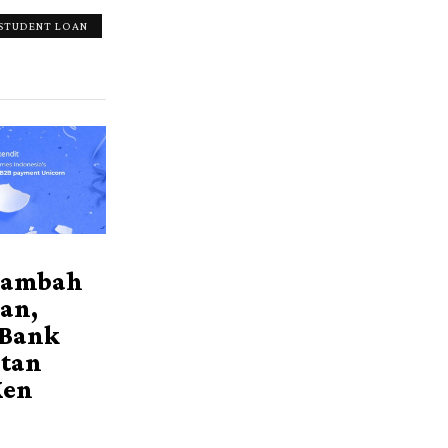
STUDENT LOAN
Rambah
an,
 Bank
itan
Xen