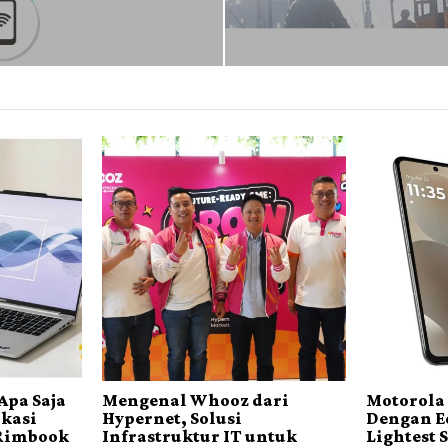
 Apa Saja
Mengenal Whooz dari
Motorola 
ikasi
Hypernet, Solusi
Dengan E
Rimbook
Infrastruktur IT untuk
Lightest 