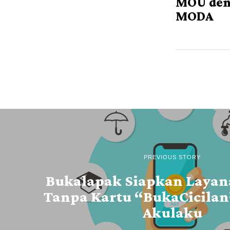
MOU de
MODA
PREVIOUS STORY
Bukalapak Siapkan Layana
Tanpa Kartu “BukaCicila
Akulaku