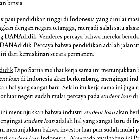
n binsis.
isipasi pendidikan tinggi di Indonesia yang dinilai mas
ngkan dengan negara tetangga, menjadi salah satu alas
 DANAdidik. Venderes percaya bahwa mereka berada 
 DANAdidik. Percaya bahwa pendidikan adalah jalan u
iri dari kemiskinan secara permanen.
idik
Dipo Satria melihat kerja sama ini menunjukkan
ent loan
di Indonesia akan berkembang, mengingat ind
n hal yang sangat baru. Selain itu kerja sama ini jug
or luar negeri sudah mulai percaya pada
student loan
di
 ini menunjukkan bahwa industri
student loan
akan ber
Mengingat
student loan
adalah hal yang sangat baru di I
ini menunjukkan bahwa investor luar pun sudah mulai p
stri
student loan
Indonesia.
Note
pada awal tahun ini P