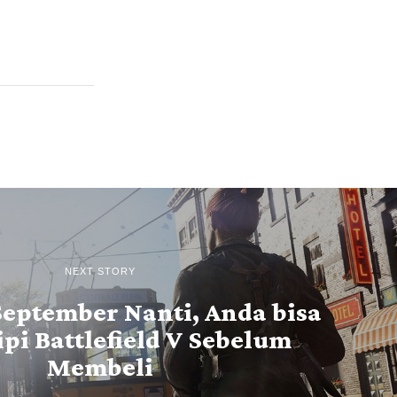
NEXT STORY
September Nanti, Anda bisa
pi Battlefield V Sebelum
Membeli