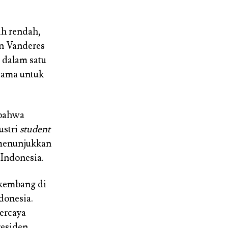
ih rendah,
an Vanderes
dalam satu
tama untuk
 bahwa
ustri
student
a menunjukkan
 Indonesia.
kembang di
ndonesia.
ercaya
residen