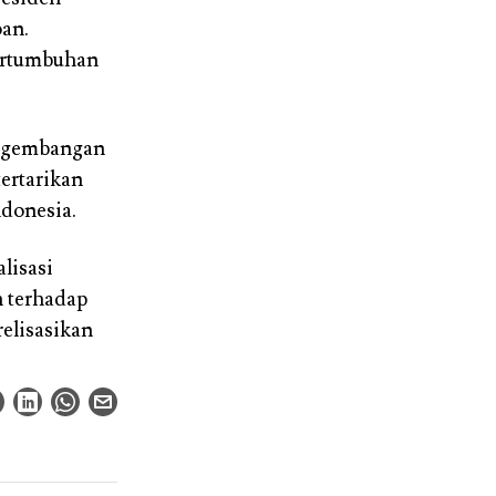
an.
rtumbuhan
engembangan
ertarikan
ndonesia.
lisasi
 terhadap
relisasikan