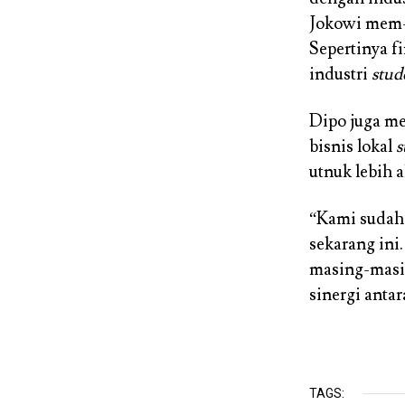
Jokowi mem
Sepertinya f
industri
stud
Dipo juga m
bisnis lokal
s
utnuk lebih 
“Kami sudah 
sekarang ini.
masing-masin
sinergi anta
TAGS: