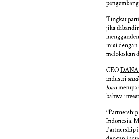
pengembanga
Tingkat part
jika dibandi
menggandeng
misi dengan
meloloskan d
CEO
DANAd
industri
stud
loan
merupaka
bahwa invest
“Partnership
Indonesia. 
Partnership 
dengan indu