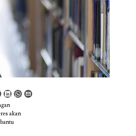
ngan
res akan
bantu