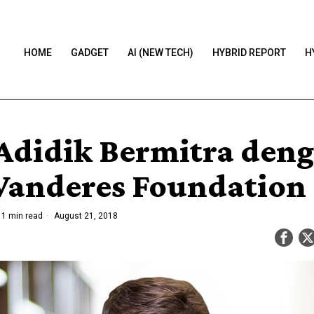
HOME
GADGET
AI (NEW TECH)
HYBRID REPORT
H
didik Bermitra den
Vanderes Foundation
1 min read
August 21, 2018