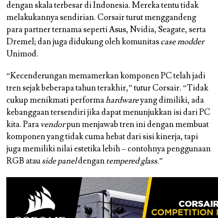
dengan skala terbesar di Indonesia. Mereka tentu tidak
melakukannya sendirian. Corsair turut menggandeng
para partner ternama seperti Asus, Nvidia, Seagate, serta
Dremel; dan juga didukung oleh komunitas
case modder
Unimod.
“Kecenderungan memamerkan komponen PC telah jadi
tren sejak beberapa tahun terakhir,” tutur Corsair. “Tidak
cukup menikmati performa
hardware
yang dimiliki, ada
kebanggaan tersendiri jika dapat menunjukkan isi dari PC
kita. Para
vendor
pun menjawab tren ini dengan membuat
komponen yang tidak cuma hebat dari sisi kinerja, tapi
juga memiliki nilai estetika lebih – contohnya penggunaan
RGB atau
side panel
dengan
tempered glass
.”