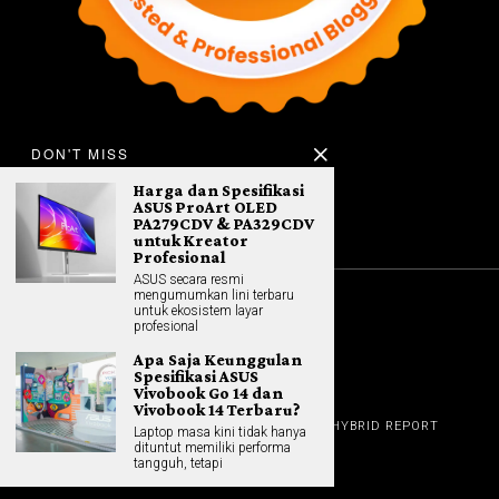
DON'T MISS
Harga dan Spesifikasi
ASUS ProArt OLED
PA279CDV & PA329CDV
untuk Kreator
Profesional
ASUS secara resmi
mengumumkan lini terbaru
untuk ekosistem layar
©
2026
All rights reserved. Hybrid.co.id
profesional
Apa Saja Keunggulan
Spesifikasi ASUS
Vivobook Go 14 dan
Vivobook 14 Terbaru?
GADGET
HOME
REVIEW
GAME NEWS
AI (NEW TECH)
HYBRID REPORT
Laptop masa kini tidak hanya
HYBRID LIFESTYLE
ABOUT
dituntut memiliki performa
HOME APPLIANCES
CONTACT
tangguh, tetapi