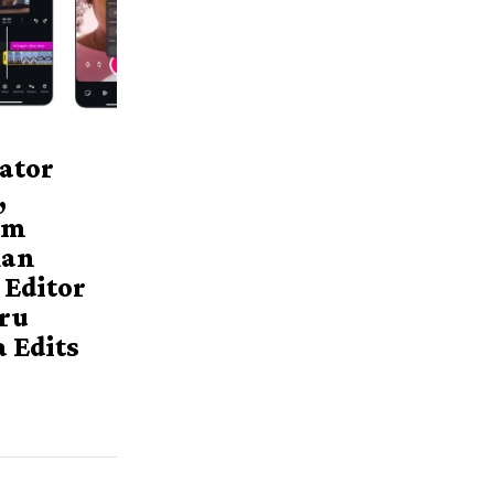
ator
,
am
kan
 Editor
aru
 Edits