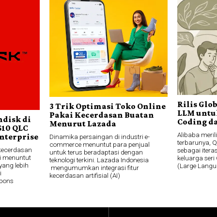
Rilis Glo
3 Trik Optimasi Toko Online
LLM untu
Pakai Kecerdasan Buatan
ndisk di
Coding da
Menurut Lazada
S10 QLC
Alibaba meri
nterprise
Dinamika persaingan di industri e-
terbarunya, 
commerce menuntut para penjual
kecerdasan
sebagai itera
untuk terus beradaptasi dengan
ni menuntut
keluarga ser
teknologi terkini. Lazada Indonesia
yang lebih
(Large Langu
mengumumkan integrasi fitur
i
kecerdasan artifisial (AI)
spons