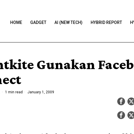
HOME
GADGET
AI (NEW TECH)
HYBRID REPORT
H
htkite Gunakan Face
ect
a
1 min read
January 1, 2009