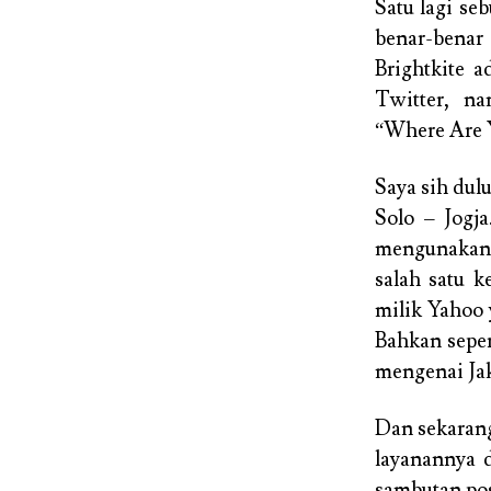
Satu lagi se
benar-benar 
Brightkite a
Twitter, n
“
Where Are 
Saya sih dul
Solo – Jogja
mengunakan 
salah satu k
milik Yahoo 
Bahkan seper
mengenai Jak
Dan sekarang
layanannya
sambutan pos