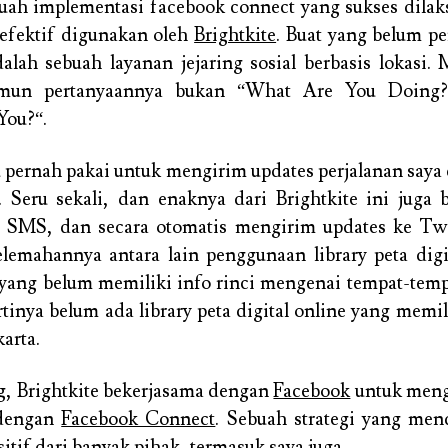
buah implementasi facebook connect yang sukses dila
efektif digunakan oleh
Brightkite
. Buat yang belum p
dalah sebuah layanan jejaring sosial berbasis lokasi.
amun pertanyaannya bukan “
What Are You Doing?
You?
“.
u pernah pakai untuk mengirim updates perjalanan saya d
. Seru sekali, dan enaknya dari Brightkite ini juga 
SMS, dan secara otomatis mengirim updates ke Tw
elemahannya antara lain penggunaan library peta digi
yang belum memiliki info rinci mengenai tempat-tempa
tinya belum ada library peta digital online yang memili
arta.
, Brightkite bekerjasama dengan
Facebook
untuk meng
 dengan
Facebook Connect
. Sebuah strategi yang men
itif dari banyak pihak, termasuk saya juga.