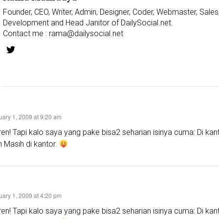
Founder, CEO, Writer, Admin, Designer, Coder, Webmaster, Sales
Development and Head Janitor of DailySocial.net.
Contact me :
rama@dailysocial.net
uary 1, 2009 at 9:20 am
en! Tapi kalo saya yang pake bisa2 seharian isinya cuma: Di kant
 Masih di kantor.
uary 1, 2009 at 4:20 pm
en! Tapi kalo saya yang pake bisa2 seharian isinya cuma: Di kant