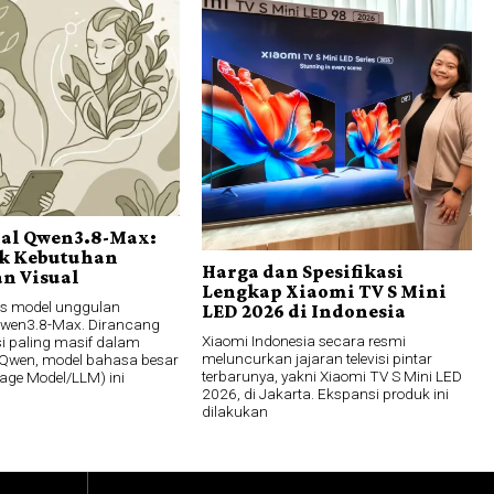
bal Qwen3.8-Max:
k Kebutuhan
Harga dan Spesifikasi
n Visual
Lengkap Xiaomi TV S Mini
lis model unggulan
LED 2026 di Indonesia
Qwen3.8-Max. Dirancang
Xiaomi Indonesia secara resmi
si paling masif dalam
meluncurkan jajaran televisi pintar
i Qwen, model bahasa besar
terbarunya, yakni Xiaomi TV S Mini LED
age Model/LLM) ini
2026, di Jakarta. Ekspansi produk ini
dilakukan