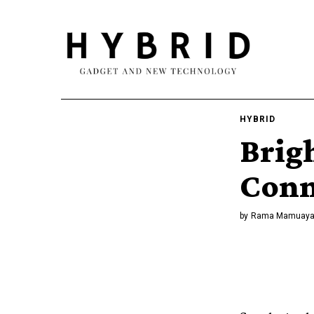
HYBRID
Brig
Conn
by
Rama Mamuay