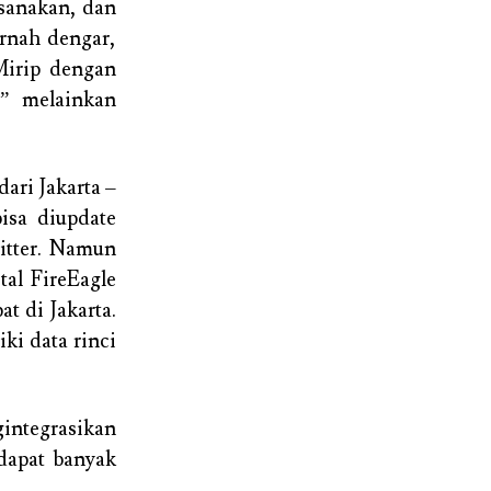
ksanakan, dan
ernah dengar,
 Mirip dengan
” melainkan
ari Jakarta –
bisa diupdate
itter. Namun
tal FireEagle
t di Jakarta.
ki data rinci
integrasikan
dapat banyak