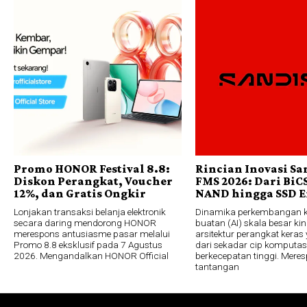
Promo HONOR Festival 8.8:
Rincian Inovasi Sa
Diskon Perangkat, Voucher
FMS 2026: Dari BiC
12%, dan Gratis Ongkir
NAND hingga SSD E
Lonjakan transaksi belanja elektronik
Dinamika perkembangan 
secara daring mendorong HONOR
buatan (AI) skala besar ki
merespons antusiasme pasar melalui
arsitektur perangkat keras 
Promo 8.8 eksklusif pada 7 Agustus
dari sekadar cip komputas
2026. Mengandalkan HONOR Official
berkecepatan tinggi. Mere
tantangan