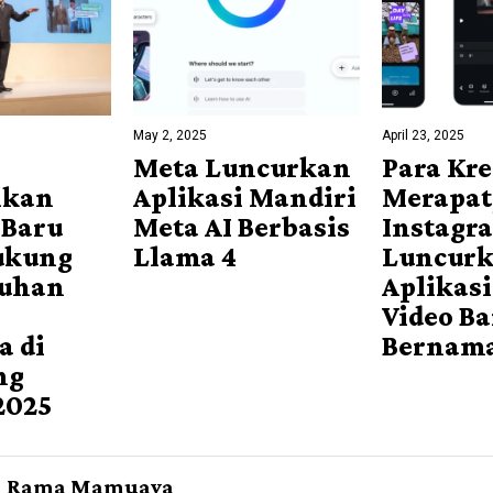
May 2, 2025
April 23, 2025
Meta Luncurkan
Para Kre
lkan
Aplikasi Mandiri
Merapat
 Baru
Meta AI Berbasis
Instagr
ukung
Llama 4
Luncur
uhan
Aplikasi
Video B
a di
Bernama
ng
2025
Rama Mamuaya