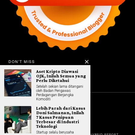
DON'T MISS
Aset Kripto Diawasi
OJK, Inilah Semua yang
Perlu Diketahui
Setelah sekian lama ditangani
oleh Badan Pengawas
Perdagangan Berjangka
Komoditi
©
2026
All rights reserved. Hybrid.co.id
Lebih Parah dari Kasus
Doni Salmanan, Inilah
7 Kasus Penipuan
Terbesar di Industri
Teknologi
GADGET
Startup selalu berusaha
HOME
REVIEW
GAME NEWS
AI (NEW TECH)
HYBRID REPORT